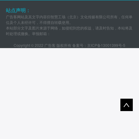
站点声明：
广告客网站及其文字内容归智慧工场（北京）文化传媒有限公司所有，任何单
位及个人未经许可，不得擅自转载使用。
本站部分文字及图片来源于网络，如侵犯到您的权益，请及时告知，本站将及
时处理或撤换。举报邮箱：
Copyright © 2022 广告客 版权所有 备案号：
京ICP备13001399号-5