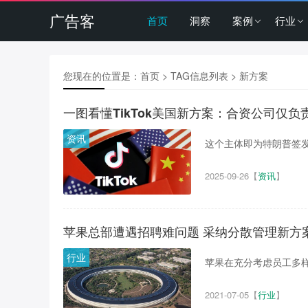
广告客
首页
洞察
案例
行业
您现在的位置是：
首页
> TAG信息列表 > 新方案
一图看懂TikTok美国新方案：合资公司仅负
资讯
这个主体即为特朗普签发
2025-09-26
【
资讯
】
苹果总部遭遇招聘难问题 采纳分散管理新方
行业
苹果在充分考虑员工多样
2021-07-05
【
行业
】