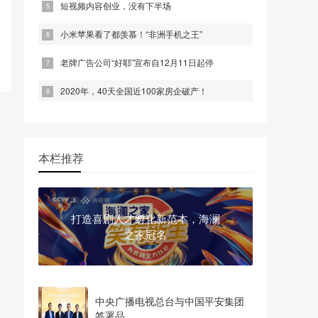
短视频内容创业，没有下半场
小米苹果看了都羡慕！“非洲手机之王”
老牌广告公司“好耶”宣布自12月11日起停
2020年，40天全国近100家房企破产！
本栏推荐
打造喜剧人才孵化新范本，海澜
之家冠名
中央广播电视总台与中国平安集团
签署品