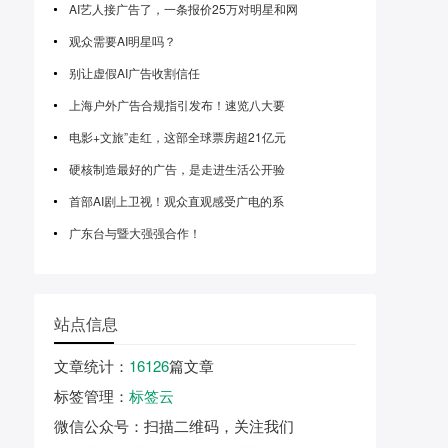
AI艺人接广告了，一条报价25万对明星和网
观众需要AI明星吗？
别让虚假AI广告收割信任
上海户外广告合规指引发布！速览八大要
电影+文旅”走红，这部全球票房超21亿元
硬核制造最好的广告，是走进生活公开验
首部AI剧上卫视！观众直观感受广电的系
广东台与暨大强强合作！
站点信息
文章统计
：
16126
篇文章
标签管理
：
标签云
微信公众号
：扫描二维码，关注我们