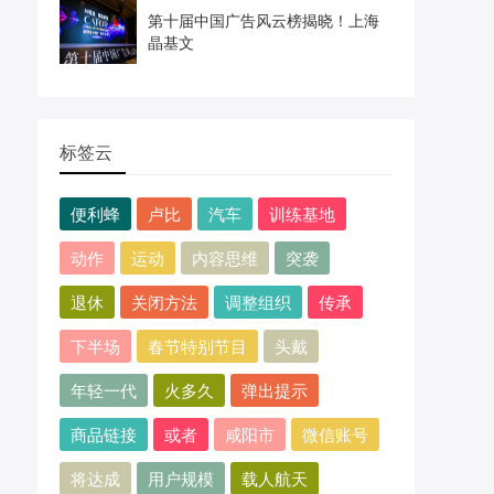
第十届中国广告风云榜揭晓！上海
晶基文
标签云
便利蜂
卢比
汽车
训练基地
动作
运动
内容思维
突袭
退休
关闭方法
调整组织
传承
下半场
春节特别节目
头戴
年轻一代
火多久
弹出提示
商品链接
或者
咸阳市
微信账号
将达成
用户规模
载人航天