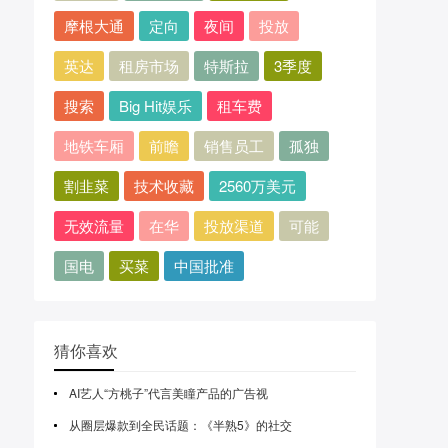
摩根大通
定向
夜间
投放
英达
租房市场
特斯拉
3季度
搜索
Big Hit娱乐
租车费
地铁车厢
前瞻
销售员工
孤独
割韭菜
技术收藏
2560万美元
无效流量
在华
投放渠道
可能
国电
买菜
中国批准
猜你喜欢
AI艺人“方桃子”代言美瞳产品的广告视
从圈层爆款到全民话题：《半熟5》的社交