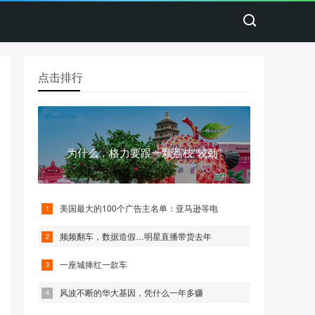
点击排行
为什么，格力要跟一颗荔枝“较劲”
美国最大的100个广告主名单：亚马逊等电
频频翻车，数据造假…明星直播带货去年
一座城捧红一款车
风波不断的华大基因，凭什么一年多赚