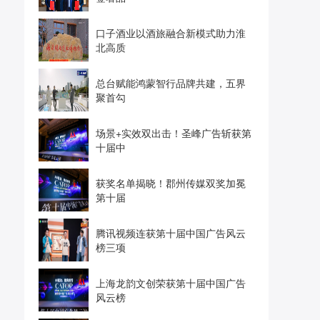
口子酒业以酒旅融合新模式助力淮
北高质
总台赋能鸿蒙智行品牌共建，五界
聚首勾
场景+实效双出击！圣峰广告斩获第
十届中
获奖名单揭晓！郡州传媒双奖加冕
第十届
腾讯视频连获第十届中国广告风云
榜三项
上海龙韵文创荣获第十届中国广告
风云榜