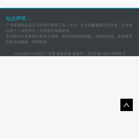
站点声明：
广告客网站及其文字内容归智慧工场（北京）文化传媒有限公司所有，任何单
位及个人未经许可，不得擅自转载使用。
本站部分文字及图片来源于网络，如侵犯到您的权益，请及时告知，本站将及
时处理或撤换。举报邮箱：
Copyright © 2022 广告客 版权所有 备案号：
京ICP备13001399号-5