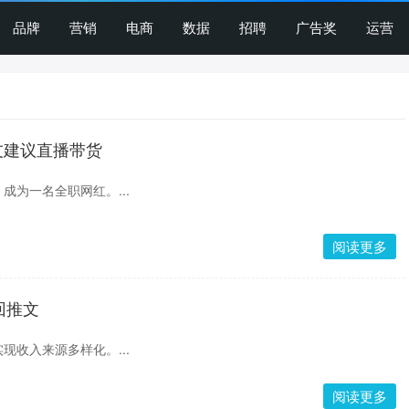
品牌
营销
电商
数据
招聘
广告奖
运营
友建议直播带货
成为一名全职网红。...
阅读更多
撤回推文
r实现收入来源多样化。...
阅读更多