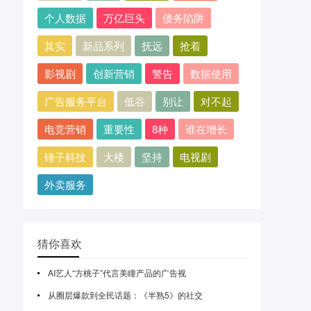
个人数据
万亿巨头
债务陷阱
其实
新品系列
抚远
抢着
影视剧
创新营销
警告
数据使用
广告服务平台
低谷
别让
对不起
电竞营销
重要性
8种
谁在增长
锤子科技
大楼
坚持
电视剧
外卖服务
猜你喜欢
AI艺人“方桃子”代言美瞳产品的广告视
从圈层爆款到全民话题：《半熟5》的社交