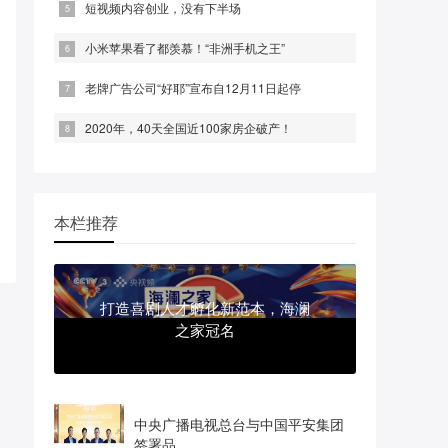
短视频内容创业，没有下半场
小米苹果看了都羡慕！“非洲手机之王”
老牌广告公司“好耶”宣布自12月11日起停
2020年，40天全国近100家房企破产！
本栏推荐
打造喜剧人才孵化新范本，海澜
之家冠名
中央广播电视总台与中国平安集团
签署品