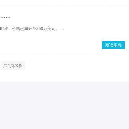
中……
截至北京时间7日上午10时许，价格已飙升至250万美元。 ...
阅读更多
共1页/3条