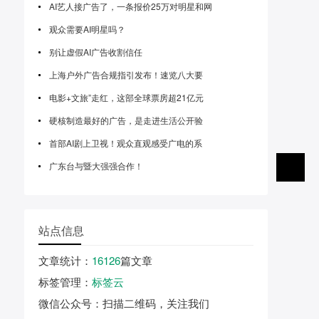
AI艺人接广告了，一条报价25万对明星和网
观众需要AI明星吗？
别让虚假AI广告收割信任
上海户外广告合规指引发布！速览八大要
电影+文旅”走红，这部全球票房超21亿元
硬核制造最好的广告，是走进生活公开验
首部AI剧上卫视！观众直观感受广电的系
广东台与暨大强强合作！
站点信息
文章统计
：
16126
篇文章
标签管理
：
标签云
微信公众号
：扫描二维码，关注我们