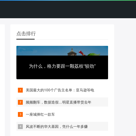
点击排行
为什么，格力要跟一颗荔枝“较劲”
美国最大的100个广告主名单：亚马逊等电
频频翻车，数据造假…明星直播带货去年
一座城捧红一款车
风波不断的华大基因，凭什么一年多赚