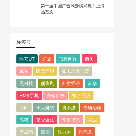
第十届中国广告风云榜揭晓！上海
晶基文
标签云
埃安UT
迎战
顶级网红
西贝
戴尔
医美面膜
家电增速放缓
黑科技
偶像剧
外卖经济
豪华
HMS手机
齐碳科技
数字经济
刀郎
十大赚钱
挤不进
专项治理
熊猫
是否合法
销售增长
荷兰
新战场
遗属
压力大
已危及