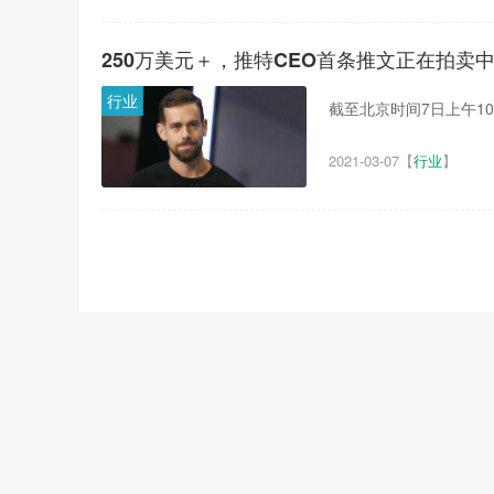
250万美元＋，推特CEO首条推文正在拍卖
行业
2021-03-07
【
行业
】