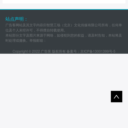
站点声明：
广告客网站及其文字内容归智慧工场（北京）文化传媒有限公司所有，任何单
位及个人未经许可，不得擅自转载使用。
本站部分文字及图片来源于网络，如侵犯到您的权益，请及时告知，本站将及
时处理或撤换。举报邮箱：
Copyright © 2022 广告客 版权所有 备案号：
京ICP备13001399号-5