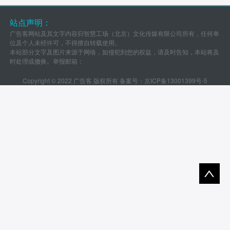
站点声明：
广告客网站及其文字内容归智慧工场（北京）文化传媒有限公司所有，任何单
位及个人未经许可，不得擅自转载使用。
本站部分文字及图片来源于网络，如侵犯到您的权益，请及时告知，本站将及
时处理或撤换。举报邮箱：
Copyright © 2022 广告客 版权所有 备案号：
京ICP备13001399号-5