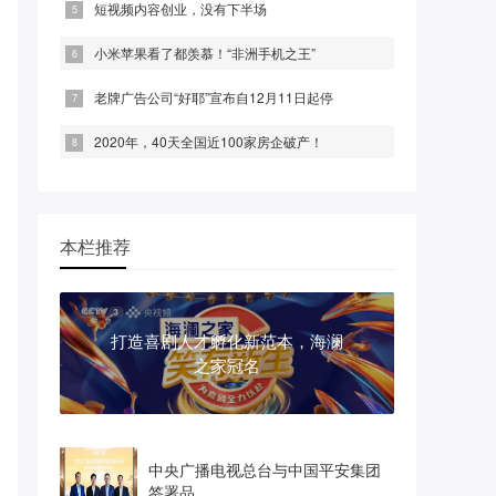
短视频内容创业，没有下半场
小米苹果看了都羡慕！“非洲手机之王”
老牌广告公司“好耶”宣布自12月11日起停
2020年，40天全国近100家房企破产！
本栏推荐
打造喜剧人才孵化新范本，海澜
之家冠名
中央广播电视总台与中国平安集团
签署品