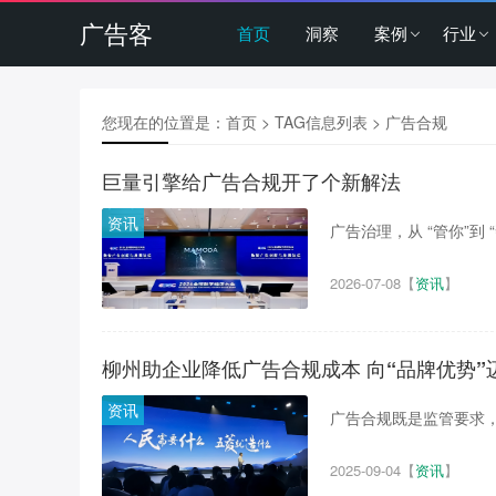
广告客
首页
洞察
案例
行业
您现在的位置是：
首页
> TAG信息列表 > 广告合规
巨量引擎给广告合规开了个新解法
资讯
广告治理，从 “管你”到 “帮
2026-07-08
【
资讯
】
柳州助企业降低广告合规成本 向“品牌优势”
资讯
广告合规既是监管要求，
2025-09-04
【
资讯
】