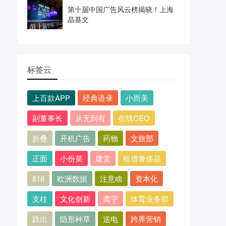
第十届中国广告风云榜揭晓！上海
晶基文
标签云
上百款APP
经典语录
小而美
副董事长
从无到有
在线CEO
折叠
开机广告
药物
文旅部
正面
小份菜
建党
租借奢侈品
818
欧洲数据
注意啥
资本化
支柱
文化创新
龚宇
体育业务部
跌出
隐形种草
送电
跨界营销