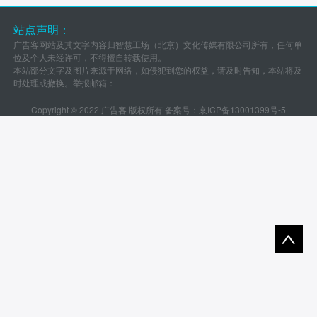
站点声明：
广告客网站及其文字内容归智慧工场（北京）文化传媒有限公司所有，任何单
位及个人未经许可，不得擅自转载使用。
本站部分文字及图片来源于网络，如侵犯到您的权益，请及时告知，本站将及
时处理或撤换。举报邮箱：
Copyright © 2022 广告客 版权所有 备案号：
京ICP备13001399号-5