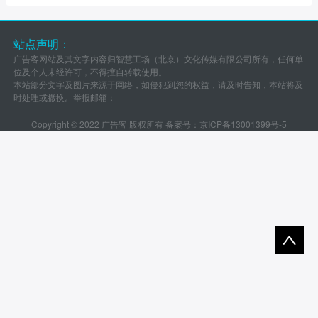
站点声明：
广告客网站及其文字内容归智慧工场（北京）文化传媒有限公司所有，任何单
位及个人未经许可，不得擅自转载使用。
本站部分文字及图片来源于网络，如侵犯到您的权益，请及时告知，本站将及
时处理或撤换。举报邮箱：
Copyright © 2022 广告客 版权所有 备案号：
京ICP备13001399号-5