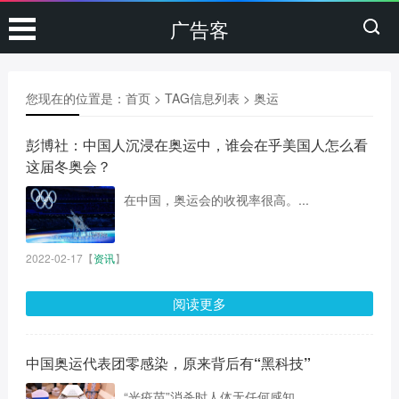
广告客
您现在的位置是：
首页
> TAG信息列表 > 奥运
彭博社：中国人沉浸在奥运中，谁会在乎美国人怎么看
这届冬奥会？
在中国，奥运会的收视率很高。...
2022-02-17
【
资讯
】
阅读更多
中国奥运代表团零感染，原来背后有“黑科技”
“光疫苗”消杀时人体无任何感知。...