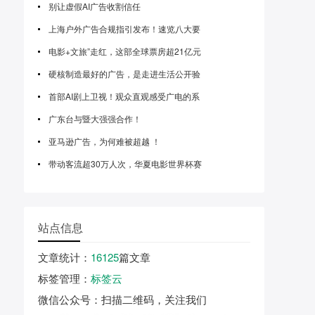
别让虚假AI广告收割信任
上海户外广告合规指引发布！速览八大要
电影+文旅”走红，这部全球票房超21亿元
硬核制造最好的广告，是走进生活公开验
首部AI剧上卫视！观众直观感受广电的系
广东台与暨大强强合作！
亚马逊广告，为何难被超越 ！
带动客流超30万人次，华夏电影世界杯赛
站点信息
文章统计
：
16125
篇文章
标签管理
：
标签云
微信公众号
：扫描二维码，关注我们