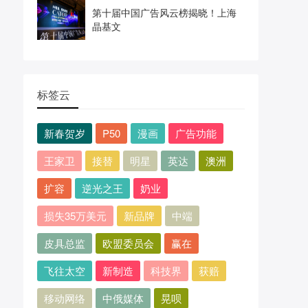
第十届中国广告风云榜揭晓！上海
晶基文
标签云
新春贺岁
P50
漫画
广告功能
王家卫
接替
明星
英达
澳洲
扩容
逆光之王
奶业
损失35万美元
新品牌
中端
皮具总监
欧盟委员会
赢在
飞往太空
新制造
科技界
获赔
移动网络
中俄媒体
晃呗