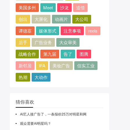
美国多州
Meet
沙龙
追偿
创出
大屏化
动画片
大公司
谭德塞
媒体形式
注意事项
reels
后手
广告业务
大众审美
战略合作
第九届
告了
图腾
新邻居
IFA
美妆广告
信实工业
热潮
大动作
猜你喜欢
AI艺人接广告了，一条报价25万对明星和网
观众需要AI明星吗？