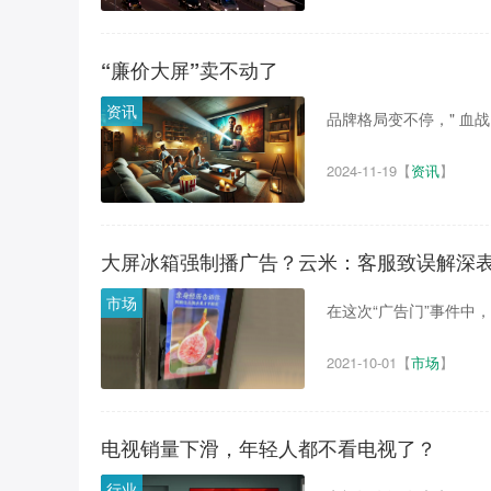
“廉价大屏”卖不动了
资讯
品牌格局变不停，" 血战 
2024-11-19
【
资讯
】
大屏冰箱强制播广告？云米：客服致误解深
市场
在这次“广告门”事件中，
2021-10-01
【
市场
】
电视销量下滑，年轻人都不看电视了？
行业