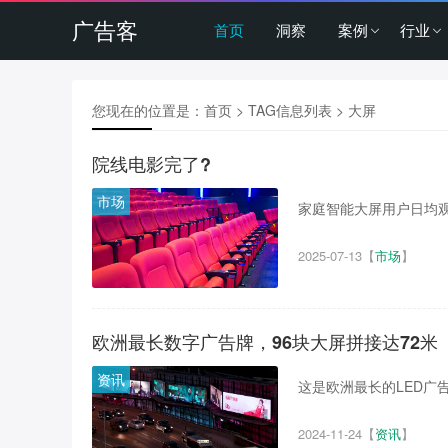
广告客
首页
洞察
案例
行业
您现在的位置是：
首页
> TAG信息列表 > 大屏
院线电影完了?
市场
家庭智能大屏用户日均观
2025-07-13
【
市场
】
欧洲最长数字广告牌，96块大屏拼接达72米
资讯
这是欧洲最长的LED广告
2024-11-24
【
资讯
】