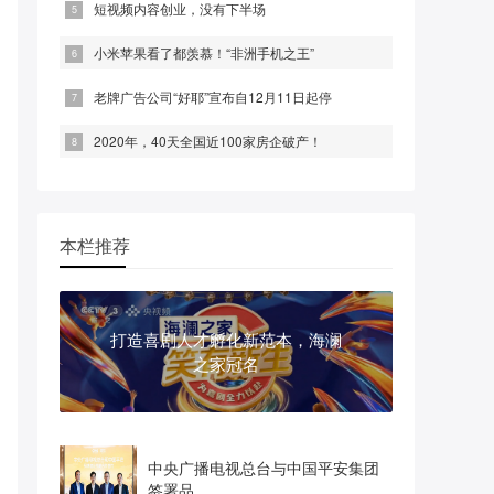
短视频内容创业，没有下半场
小米苹果看了都羡慕！“非洲手机之王”
老牌广告公司“好耶”宣布自12月11日起停
2020年，40天全国近100家房企破产！
本栏推荐
打造喜剧人才孵化新范本，海澜
之家冠名
中央广播电视总台与中国平安集团
签署品