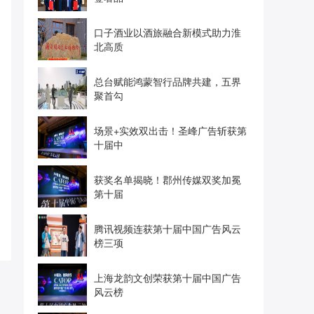
口子酒业以酒旅融合新模式助力淮
北高质
总台赋能鸿蒙智行品牌共建，五界
聚首勾
场景+实效双出击！圣峰广告斩获第
十届中
获奖名单揭晓！郡州传媒双奖加冕
第十届
腾讯视频连获第十届中国广告风云
榜三项
上海龙韵文创荣获第十届中国广告
风云榜