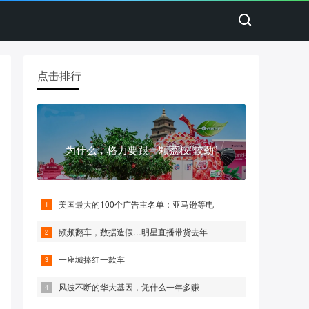
点击排行
为什么，格力要跟一颗荔枝“较劲”
美国最大的100个广告主名单：亚马逊等电
频频翻车，数据造假…明星直播带货去年
一座城捧红一款车
风波不断的华大基因，凭什么一年多赚