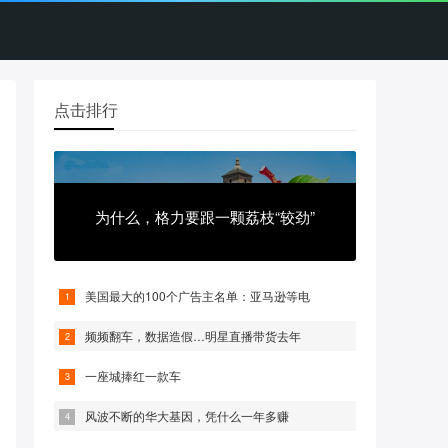
点击排行
为什么，格力要跟一颗荔枝“较劲”
美国最大的100个广告主名单：亚马逊等电
频频翻车，数据造假…明星直播带货去年
一座城捧红一款车
风波不断的华大基因，凭什么一年多赚