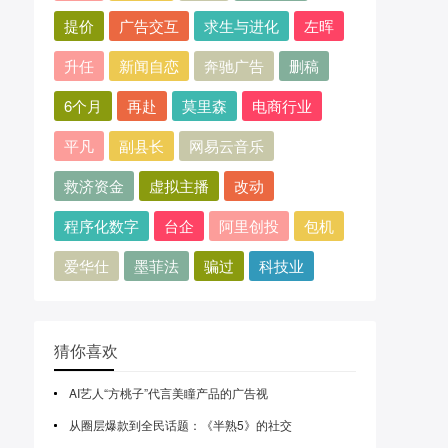
提价
广告交互
求生与进化
左晖
升任
新闻自恋
奔驰广告
删稿
6个月
再赴
莫里森
电商行业
平凡
副县长
网易云音乐
救济资金
虚拟主播
改动
程序化数字
台企
阿里创投
包机
爱华仕
墨菲法
骗过
科技业
猜你喜欢
AI艺人“方桃子”代言美瞳产品的广告视
从圈层爆款到全民话题：《半熟5》的社交