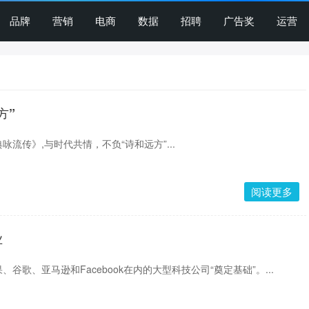
品牌
营销
电商
数据
招聘
广告奖
运营
方”
流传》,与时代共情，不负“诗和远方”...
阅读更多
业
谷歌、亚马逊和Facebook在内的大型科技公司“奠定基础”。...