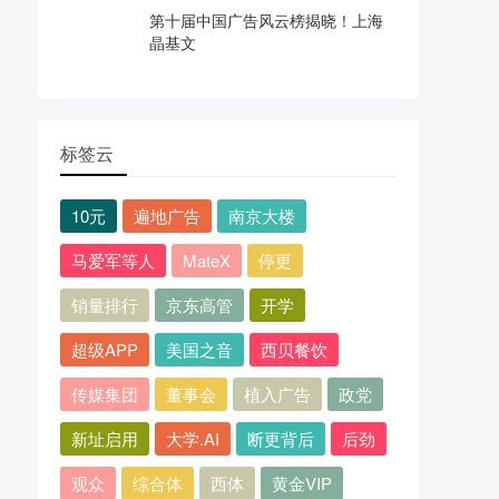
第十届中国广告风云榜揭晓！上海
晶基文
标签云
10元
遍地广告
南京大楼
马爱军等人
MateX
停更
销量排行
京东高管
开学
超级APP
美国之音
西贝餐饮
传媒集团
董事会
植入广告
政党
新址启用
大学.AI
断更背后
后劲
观众
综合体
西体
黄金VIP