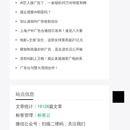
AI艺人接广告了，一条报价25万对明星和网
观众需要AI明星吗？
别让虚假AI广告收割信任
上海户外广告合规指引发布！速览八大要
电影+文旅”走红，这部全球票房超21亿元
硬核制造最好的广告，是走进生活公开验
首部AI剧上卫视！观众直观感受广电的系
广东台与暨大强强合作！
站点信息
文章统计
：
16126
篇文章
标签管理
：
标签云
微信公众号
：扫描二维码，关注我们