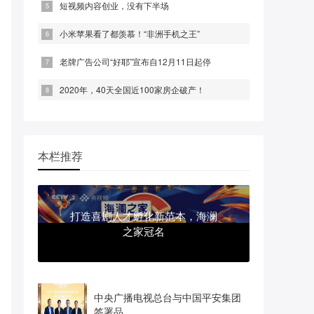
短视频内容创业，没有下半场
小米苹果看了都羡慕！“非洲手机之王”
老牌广告公司“好耶”宣布自12月11日起停
2020年，40天全国近100家房企破产！
本栏推荐
打造喜剧人才孵化新范本，海澜
之家冠名
中央广播电视总台与中国平安集团
签署品