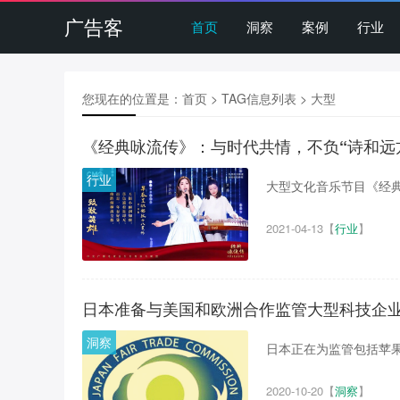
广告客
首页
洞察
案例
行业
您现在的位置是：
首页
> TAG信息列表 > 大型
《经典咏流传》：与时代共情，不负“诗和远
行业
大型文化音乐节目《经典咏
2021-04-13
【
行业
】
日本准备与美国和欧洲合作监管大型科技企
洞察
日本正在为监管包括苹果、
2020-10-20
【
洞察
】