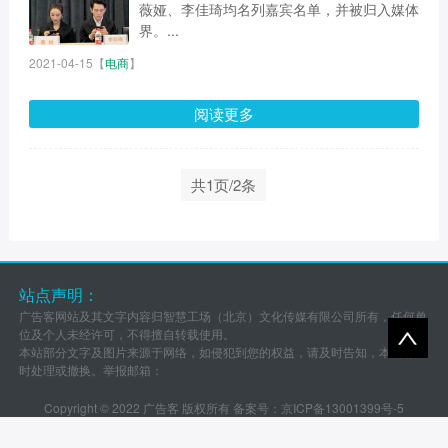
薇娅、李佳琦均名列嘉宾名单，并被归入媒体
界。...
2021-04-15
【
电商
】
阅读更多
共1页/2条
站点声明：
广告客网站及其文字内容归智慧工场（北京）文化传媒有限公司所有，任何单
位及个人未经许可，不得擅自转载使用。
本站部分文字及图片来源于网络，如侵犯到您的权益，请及时告知，本站将及
时处理或撤换。举报邮箱：
Copyright © 2022 广告客 版权所有 备案号：
京ICP备13001399号-5