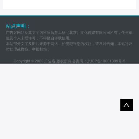
站点声明：
广告客网站及其文字内容归智慧工场（北京）文化传媒有限公司所有，任何单
位及个人未经许可，不得擅自转载使用。
本站部分文字及图片来源于网络，如侵犯到您的权益，请及时告知，本站将及
时处理或撤换。举报邮箱：
Copyright © 2022 广告客 版权所有 备案号：
京ICP备13001399号-5