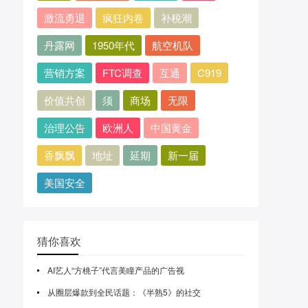
激流勇退
疯狂内卷
补税潮
丹露网
1950年代
航空机队
营销方案
FTC调查
互通
C919
价值共创
须
商场
无限
治理公告
欧洲人
中国黄金
香飘飘
地址
延期
新一届
美国安全
猜你喜欢
AI艺人“方桃子”代言美瞳产品的广告视
从圈层爆款到全民话题：《半熟5》的社交