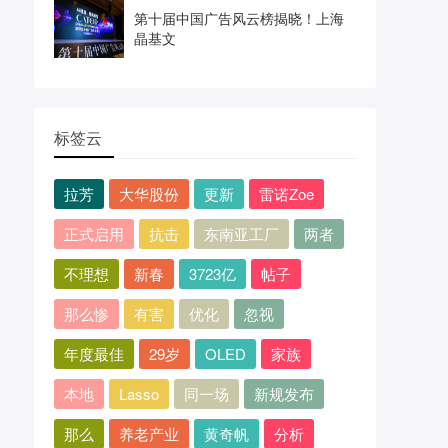
第十届中国广告风云榜揭晓！上海
晶基文
标签云
拉芳
大华股份
更新
雷诺Zoe
正式启用
抗击
东南亚工厂
两者
不理想
新春
3723亿
帖子
那么惨
有害
优化
忽视
年度最佳
29岁
OLED
家族
本地
Lasso
同一场
新规发布
那么
养老产业
黄奇帆
分析