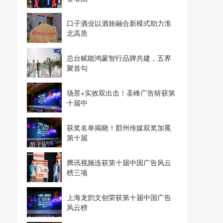
口子酒业以酒旅融合新模式助力淮
北高质
总台赋能鸿蒙智行品牌共建，五界
聚首勾
场景+实效双出击！圣峰广告斩获第
十届中
获奖名单揭晓！郡州传媒双奖加冕
第十届
腾讯视频连获第十届中国广告风云
榜三项
上海龙韵文创荣获第十届中国广告
风云榜