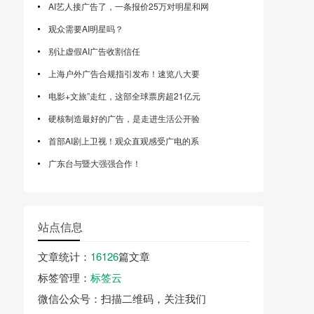
AI艺人接广告了，一条报价25万对明星和网
观众需要AI明星吗？
别让虚假AI广告收割信任
上海户外广告合规指引发布！速览八大要
电影+文旅”走红，这部全球票房超21亿元
硬核制造最好的广告，是走进生活公开验
首部AI剧上卫视！观众直观感受广电的系
广东台与暨大强强合作！
站点信息
文章统计
：
16126
篇文章
标签管理
：
标签云
微信公众号
：扫描二维码，关注我们