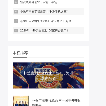
短视频内容创业，没有下半场
小米苹果看了都羡慕！“非洲手机之王”
老牌广告公司“好耶”宣布自12月11日起停
2020年，40天全国近100家房企破产！
本栏推荐
打造喜剧人才孵化新范本，海澜
之家冠名
中央广播电视总台与中国平安集团
签署品