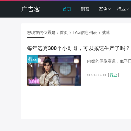
广告客
首页
洞察
案例
行业
您现在的位置是：
首页
> TAG信息列表 > 减速
每年选秀300个小哥哥，可以减速生产了吗？
行业
内娱的偶像赛道，似乎已
2021-03-30
【
行业
】