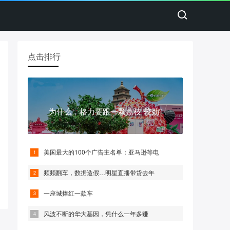
点击排行
为什么，格力要跟一颗荔枝“较劲”
美国最大的100个广告主名单：亚马逊等电
频频翻车，数据造假…明星直播带货去年
一座城捧红一款车
风波不断的华大基因，凭什么一年多赚