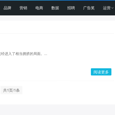
品牌
营销
电商
数据
招聘
广告奖
运营
经进入了相当拥挤的局面。...
阅读更多
共1页/1条