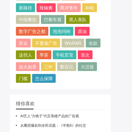
新路径
辣椒酱
两岸青年
补税
中国餐饮
巴黎车展
黑人美队
数字广告之都
泡泡玛特
原油
辞去
不要做广告
WinRAR
全款
这些人
早茶
手机官宣
首次
如火如荼
三年
数百亿
大迁徙
门槛
怎么保障
猜你喜欢
AI艺人“方桃子”代言美瞳产品的广告视
从圈层爆款到全民话题：《半熟5》的社交