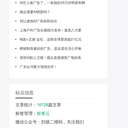
AI艺人接广告了，一条报价25万对明星和网
观众需要AI明星吗？
别让虚假AI广告收割信任
上海户外广告合规指引发布！速览八大要
电影+文旅”走红，这部全球票房超21亿元
硬核制造最好的广告，是走进生活公开验
首部AI剧上卫视！观众直观感受广电的系
广东台与暨大强强合作！
站点信息
文章统计
：
16126
篇文章
标签管理
：
标签云
微信公众号
：扫描二维码，关注我们