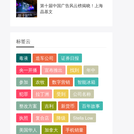
第十届中国广告风云榜揭晓！上海
晶基文
标签云
毒液
造车公司
证券日报
央一开播
宣布推出
找到
年中
参加
农牧
数字营销
智能冰箱
犯罪
拉丁洲
受到
公司名称
整改方案
吉利
新货币
百年故事
执照
复合店
降级
Stella Low
美国华人
加拿大
手机销量