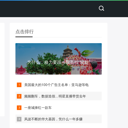
点击排行
为什么，格力要跟一颗荔枝“较劲”
美国最大的100个广告主名单：亚马逊等电
频频翻车，数据造假…明星直播带货去年
一座城捧红一款车
风波不断的华大基因，凭什么一年多赚