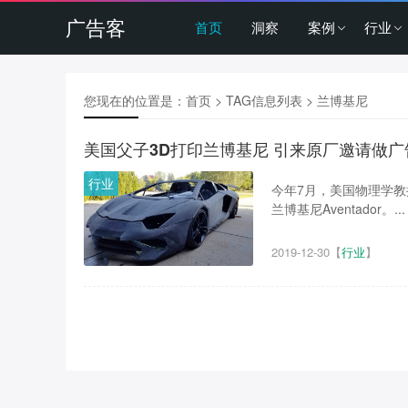
广告客
首页
洞察
案例
行业
您现在的位置是：
首页
> TAG信息列表 > 兰博基尼
美国父子3D打印兰博基尼 引来原厂邀请做广
行业
今年7月，美国物理学教
兰博基尼Aventador。...
2019-12-30
【
行业
】