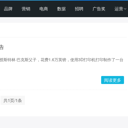
品牌
营销
电商
数据
招聘
广告奖
运营
告
授斯特林·巴克斯父子，花费1.6万英镑，使用3D打印机打印制作了一台
阅读更多
共1页/1条