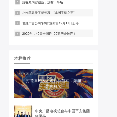
短视频内容创业，没有下半场
小米苹果看了都羡慕！“非洲手机之王”
老牌广告公司“好耶”宣布自12月11日起停
2020年，40天全国近100家房企破产！
本栏推荐
打造喜剧人才孵化新范本，海澜
之家冠名
中央广播电视总台与中国平安集团
签署品