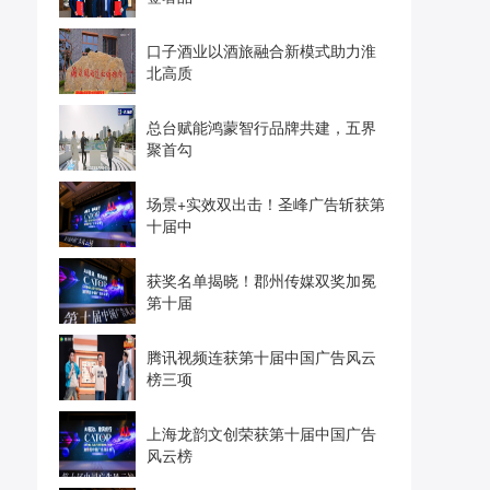
口子酒业以酒旅融合新模式助力淮
北高质
总台赋能鸿蒙智行品牌共建，五界
聚首勾
场景+实效双出击！圣峰广告斩获第
十届中
获奖名单揭晓！郡州传媒双奖加冕
第十届
腾讯视频连获第十届中国广告风云
榜三项
上海龙韵文创荣获第十届中国广告
风云榜