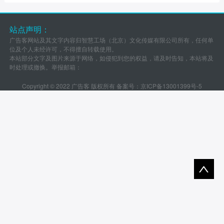
站点声明：
广告客网站及其文字内容归智慧工场（北京）文化传媒有限公司所有，任何单
位及个人未经许可，不得擅自转载使用。
本站部分文字及图片来源于网络，如侵犯到您的权益，请及时告知，本站将及
时处理或撤换。举报邮箱：
Copyright © 2022 广告客 版权所有 备案号：
京ICP备13001399号-5