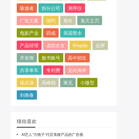
吸烟者
拆分公司
测序仪
广告文案
续约
卷向
鬼灭之刃
电影产业
四成
美国禁令
产品经理
虚拟女友
Shopify
会胖
开发商
脸书账号
高中招生
共享单车
专利费
走向海外
练兵场
高峰期
寓见
小微型
剑南春
猜你喜欢
AI艺人“方桃子”代言美瞳产品的广告视