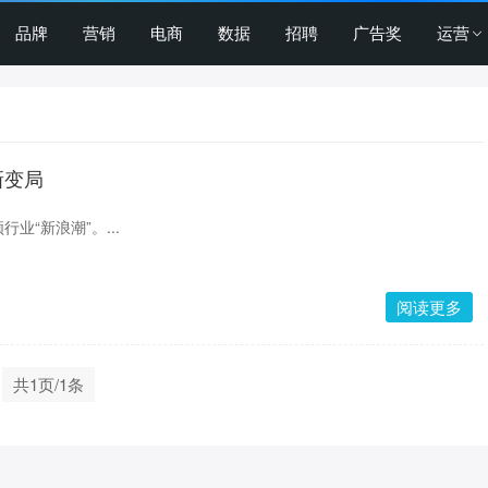
品牌
营销
电商
数据
招聘
广告奖
运营
新变局
业“新浪潮”。...
阅读更多
共1页/1条