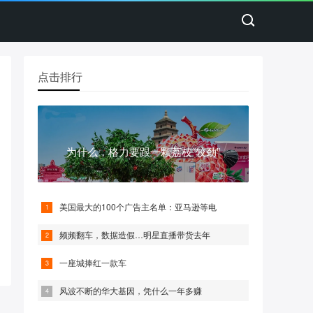
点击排行
为什么，格力要跟一颗荔枝“较劲”
美国最大的100个广告主名单：亚马逊等电
频频翻车，数据造假…明星直播带货去年
一座城捧红一款车
风波不断的华大基因，凭什么一年多赚