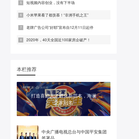
短视频内容创业，没有下半场
小米苹果看了都羡慕！“非洲手机之王”
老牌广告公司“好耶”宣布自12月11日起停
2020年，40天全国近100家房企破产！
本栏推荐
打造喜剧人才孵化新范本，海澜
之家冠名
中央广播电视总台与中国平安集团
签署品