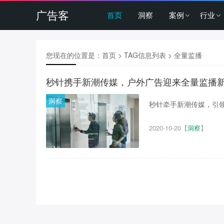
广告客
首页
洞察
案例
行业
您现在的位置是：
首页
> TAG信息列表 > 全量监播
秒针携手新潮传媒，户外广告迎来全量监播
洞察
秒针牵手新潮传媒，引领行
2020-10-20
【
洞察
】