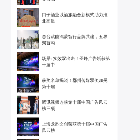
口子酒业以酒旅融合新模式助力淮
北高质
总台赋能鸿蒙智行品牌共建，五界
聚首勾
场景+实效双出击！圣峰广告斩获第
十届中
获奖名单揭晓！郡州传媒双奖加冕
第十届
腾讯视频连获第十届中国广告风云
榜三项
上海龙韵文创荣获第十届中国广告
风云榜