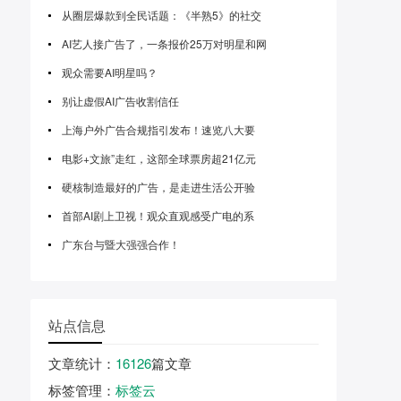
从圈层爆款到全民话题：《半熟5》的社交
AI艺人接广告了，一条报价25万对明星和网
观众需要AI明星吗？
别让虚假AI广告收割信任
上海户外广告合规指引发布！速览八大要
电影+文旅”走红，这部全球票房超21亿元
硬核制造最好的广告，是走进生活公开验
首部AI剧上卫视！观众直观感受广电的系
广东台与暨大强强合作！
站点信息
文章统计
：
16126
篇文章
标签管理
：
标签云