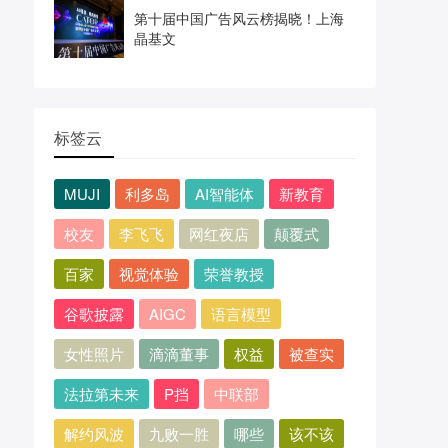
第十届中国广告风云榜揭晓！上海
晶基文
标签云
MUJI
利多岛
AI智能体
新教育
校友
李飞飞
网红夜店
颠覆式
百家
视觉体验
荣誉教授
谷歌披露
AIGC
语言模型
女性照片
滴滴董事
权益
被查实
法拉第未来
P挡
中联部
解约风波
九败一胜
哪些
该不该