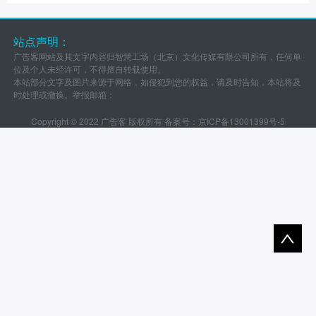
站点声明：
广告客网站及其文字内容归智慧工场（北京）文化传媒有限公司所有，任何单
位及个人未经许可，不得擅自转载使用。
本站部分文字及图片来源于网络，如侵犯到您的权益，请及时告知，本站将及
时处理或撤换。举报邮箱：
Copyright © 2022 广告客 版权所有 备案号：
京ICP备13001399号-5