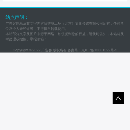
站点声明：
广告客网站及其文字内容归智慧工场（北京）文化传媒有限公司所有，任何单
位及个人未经许可，不得擅自转载使用。
本站部分文字及图片来源于网络，如侵犯到您的权益，请及时告知，本站将及
时处理或撤换。举报邮箱：
Copyright © 2022 广告客 版权所有 备案号：
京ICP备13001399号-5