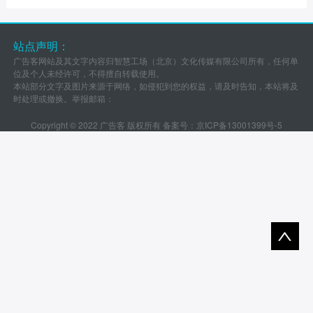
站点声明：
广告客网站及其文字内容归智慧工场（北京）文化传媒有限公司所有，任何单
位及个人未经许可，不得擅自转载使用。
本站部分文字及图片来源于网络，如侵犯到您的权益，请及时告知，本站将及
时处理或撤换。举报邮箱：
Copyright © 2022 广告客 版权所有 备案号：
京ICP备13001399号-5