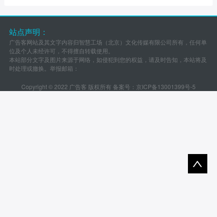
站点声明：
广告客网站及其文字内容归智慧工场（北京）文化传媒有限公司所有，任何单
位及个人未经许可，不得擅自转载使用。
本站部分文字及图片来源于网络，如侵犯到您的权益，请及时告知，本站将及
时处理或撤换。举报邮箱：
Copyright © 2022 广告客 版权所有 备案号：
京ICP备13001399号-5