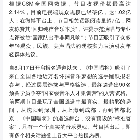
根据CSM全国网数据，节目收视份额最高达
2.14%，目前电视端观众规模已经破亿，达1.02亿
人；在微博平台上，节目相关话题阅读量超7亿，网
友称赞其“回归纯粹音乐本质”，评委示范演唱与专业
点评被赞“国家队出手非同凡响”；节目还吸引了众多
年轻观众，民族、美声唱法的硬核实力表演引发年
轻群体热议。
自8月17日开启报名通道以来，《中国唱将》吸引了
来自全国各地近万名怀揣音乐梦想的选手踊跃报名
参与，经过层层选拔与严格筛选，最终遴选出90名
预备学员争夺“国家级音乐人才集训营”的入营资格。
前两期节目呈现了全国遴选中最真实、最精彩的瞬
间，从沈阳到深圳，从上海到成都，再到首都北
京，《中国唱将》的遴选舞台，没有预设的“标准答
案”，只有一个个真实的音乐灵魂。节目播出后，即
有多个相关话题登上各大平台热搜热榜。