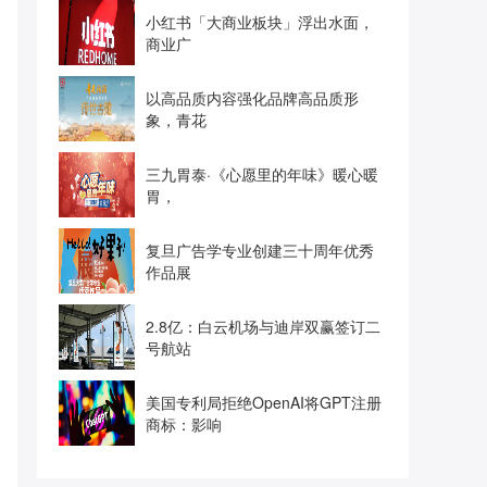
小红书「大商业板块」浮出水面，
商业广
以高品质内容强化品牌高品质形
象，青花
三九胃泰·《心愿里的年味》暖心暖
胃，
复旦广告学专业创建三十周年优秀
作品展
2.8亿：白云机场与迪岸双赢签订二
号航站
美国专利局拒绝OpenAI将GPT注册
商标：影响