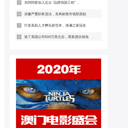
东阿阿胶加入总台 “品牌强国工程” ，
涉嫌严重职务违法，东风标致市场部原副
打造喜剧人才孵化新范本，海澜之家冠名
讹了美国公司500万美元后，黑客团伙就地