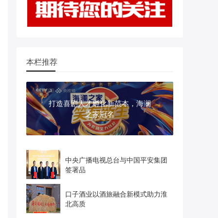
本栏推荐
打造喜剧人才孵化新范本，海澜
之家冠名
中央广播电视总台与中国平安集团
签署品
口子酒业以酒旅融合新模式助力淮
北高质