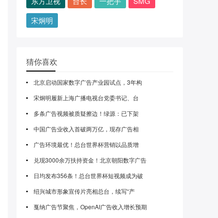
东方卫视
台长
一把手
SMG
宋炯明
猜你喜欢
北京启动国家数字广告产业园试点，3年构
宋炯明履新上海广播电视台党委书记、台
多条广告视频被质疑擦边！绿源：已下架
中国广告业收入首破两万亿，现存广告相
广告环境最优！总台世界杯营销以品质增
兑现3000余万扶持资金！北京朝阳数字广告
日均发布356条！总台世界杯短视频成为破
绍兴城市形象宣传片亮相总台，续写“产
戛纳广告节聚焦，OpenAI广告收入增长预期