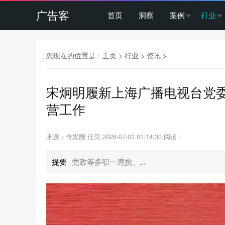
广告客
首页
洞察
案例
行业
您现在的位置是：
主页
>
行业
>
资讯
>
宋炯明履新上海广播电视台党委
营工作
来源：传媒圈 任莞
2026-07-03 01:14:30
阅读：
提要
党政等多职一肩挑。...