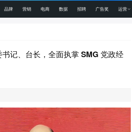
品牌
营销
电商
数据
招聘
广告奖
运营
书记、台长，全面执掌 SMG 党政经