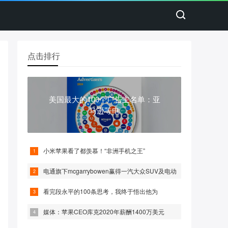
点击排行
美国最大的100个广告主名单：亚
马逊等电
小米苹果看了都羡慕！“非洲手机之王”
电通旗下mcgarrybowen赢得一汽大众SUV及电动
看完段永平的100条思考，我终于悟出他为
媒体：苹果CEO库克2020年薪酬1400万美元