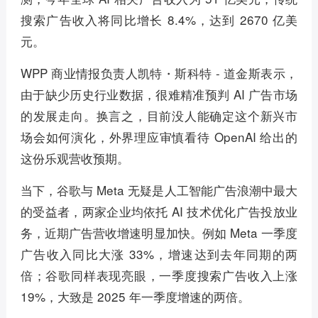
搜索广告收入将同比增长 8.4%，达到 2670 亿美
元。
WPP 商业情报负责人凯特・斯科特 - 道金斯表示，
由于缺少历史行业数据，很难精准预判 AI 广告市场
的发展走向。换言之，目前没人能确定这个新兴市
场会如何演化，外界理应审慎看待 OpenAI 给出的
这份乐观营收预期。
当下，谷歌与 Meta 无疑是人工智能广告浪潮中最大
的受益者，两家企业均依托 AI 技术优化广告投放业
务，近期广告营收增速明显加快。例如 Meta 一季度
广告收入同比大涨 33%，增速达到去年同期的两
倍；谷歌同样表现亮眼，一季度搜索广告收入上涨
19%，大致是 2025 年一季度增速的两倍。