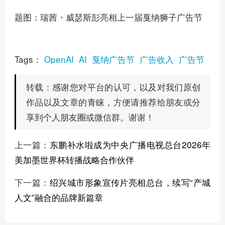
题图：瑞茜・威瑟斯彭亮相上一届戛纳狮子广告节
Tags：
OpenAI
AI
戛纳广告节
广告收入
广告节
感谢您对平台的认可，以及对我们原创
转载：
作品以及文章的青睐，方便请推荐给朋友或分
享到个人朋友圈或微信群。谢谢！
上一篇：
东鹏补水啦成为中央广播电视总台2026年
美加墨世界杯转播战略合作伙伴
下一篇：
绍兴城市形象宣传片亮相总台，续写“产城
人文”融合的品牌新篇章