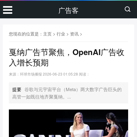
广告客
您现在的位置是：
主页
>
行业
>
资讯
>
戛纳广告节聚焦，OpenAI广告收
入增长预期
来源：环球市场播报
2026-06-23 01:05:28
阅读：
提要
谷歌与元宇宙平台（Meta）两大数字广告巨头的
高管一如既往地齐聚戛纳。...