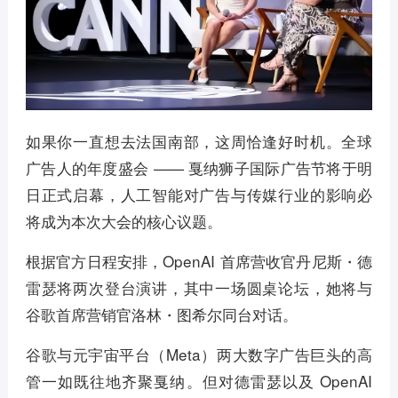
如果你一直想去法国南部，这周恰逢好时机。全球
广告人的年度盛会 —— 戛纳狮子国际广告节将于明
日正式启幕，人工智能对广告与传媒行业的影响必
将成为本次大会的核心议题。
根据官方日程安排，OpenAI 首席营收官丹尼斯・德
雷瑟将两次登台演讲，其中一场圆桌论坛，她将与
谷歌首席营销官洛林・图希尔同台对话。
谷歌与元宇宙平台（Meta）两大数字广告巨头的高
管一如既往地齐聚戛纳。但对德雷瑟以及 OpenAI