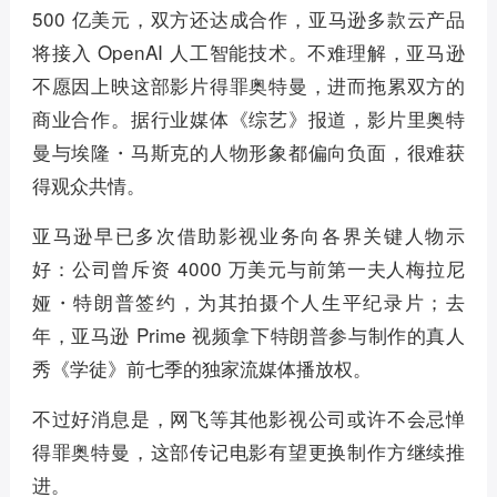
500 亿美元，双方还达成合作，亚马逊多款云产品
将接入 OpenAI 人工智能技术。不难理解，亚马逊
不愿因上映这部影片得罪奥特曼，进而拖累双方的
商业合作。据行业媒体《综艺》报道，影片里奥特
曼与埃隆・马斯克的人物形象都偏向负面，很难获
得观众共情。
亚马逊早已多次借助影视业务向各界关键人物示
好：公司曾斥资 4000 万美元与前第一夫人梅拉尼
娅・特朗普签约，为其拍摄个人生平纪录片；去
年，亚马逊 Prime 视频拿下特朗普参与制作的真人
秀《学徒》前七季的独家流媒体播放权。
不过好消息是，网飞等其他影视公司或许不会忌惮
得罪奥特曼，这部传记电影有望更换制作方继续推
进。