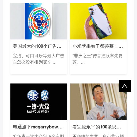
美国最大的100个广告主名单：亚马逊等电
小米苹果看了都羡慕！“非洲手机之王”
宝洁、可口可乐等最大广告
“非洲之王”传音控股率先复
主怎么没有排列呢？...
苏。...
电通旗下mcgarrybowen赢得一汽大众SUV及电动
看完段永平的100条思考，我终于悟出他为
将负责一汽大众SUV全车型
不赚钱的生意，多少营业额