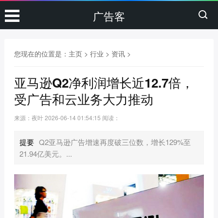
广告客
您现在的位置是：
主页
>
行业
>
资讯
>
亚马逊Q2净利润增长近12.7倍，
受广告和云业务大力推动
来源：夜叶
2026-06-14 01:54:15
阅读：
提要
Q2亚马逊广告增速再度破三位数，增长129%至
21.94亿美元。...