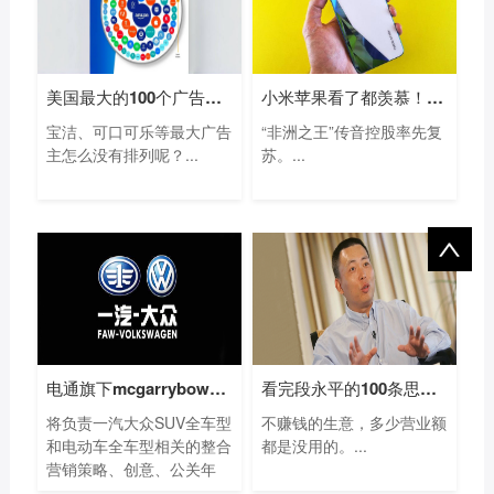
美国最大的100个广告主名单：亚马逊等电
小米苹果看了都羡慕！“非洲手机之王”
宝洁、可口可乐等最大广告
“非洲之王”传音控股率先复
主怎么没有排列呢？...
苏。...
电通旗下mcgarrybowen赢得一汽大众SUV及电动
看完段永平的100条思考，我终于悟出他为
将负责一汽大众SUV全车型
不赚钱的生意，多少营业额
和电动车全车型相关的整合
都是没用的。...
营销策略、创意、公关年
度...