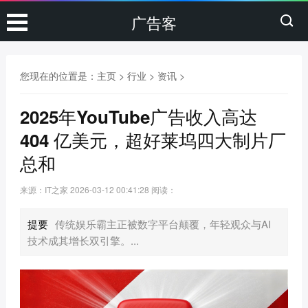
广告客
您现在的位置是：
主页
>
行业
>
资讯
>
2025年YouTube广告收入高达
404 亿美元，超好莱坞四大制片厂
总和
来源：IT之家
2026-03-12 00:41:28
阅读：
提要
传统娱乐霸主正被数字平台颠覆，年轻观众与AI
技术成其增长双引擎。...