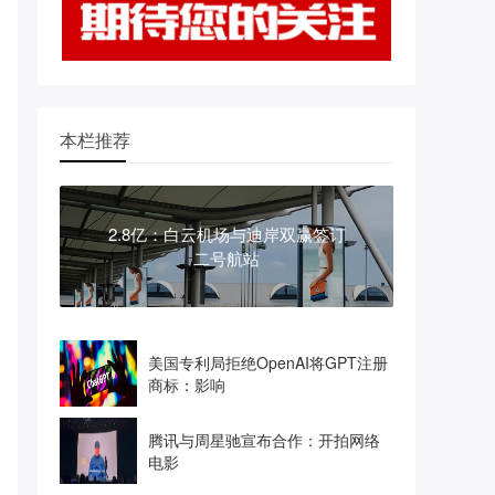
本栏推荐
2.8亿：白云机场与迪岸双赢签订
二号航站
美国专利局拒绝OpenAI将GPT注册
商标：影响
腾讯与周星驰宣布合作：开拍网络
电影