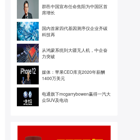
群邑中国宣布任命焦阳为中国区首
席增长
国内首家四代基因测序仪企业齐碳
科技再
从鸿蒙系统到大疆无人机，中企奋
力突破
媒体：苹果CEO库克2020年薪酬
1400万美元
电通旗下mcgarrybowen赢得一汽大
众SUV及电动