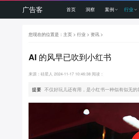
广告客
首页
洞察
案例
行业
您现在的位置是：
主页
>
行业
>
资讯
>
AI 的风早已吹到小红书
来源：硅星人
2024-11-17 10:46:38
阅读：
提要
不仅好玩儿还有用，是小红书一种似有似无的符号