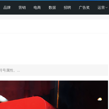
品牌
营销
电商
数据
招聘
广告奖
运营
属性。...