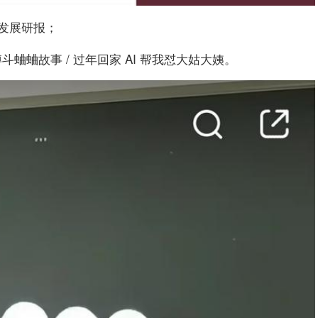
行业发展研报；
博斗蛐蛐故事 / 过年回家 AI 帮我怼大姑大姨。