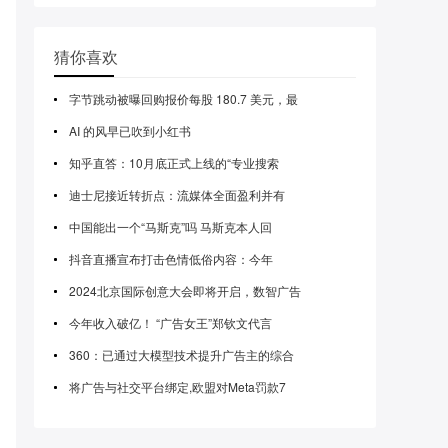
猜你喜欢
字节跳动被曝回购报价每股 180.7 美元，最
AI 的风早已吹到小红书
知乎直答：10月底正式上线的“专业搜索
迪士尼接近转折点：流媒体全面盈利并有
中国能出一个“马斯克”吗 马斯克本人回
抖音直播宣布打击色情低俗内容：今年
2024北京国际创意大会即将开启，数智广告
今年收入破亿！ “广告女王”郑钦文代言
360：已通过大模型技术提升广告主的综合
将广告与社交平台绑定,欧盟对Meta罚款7