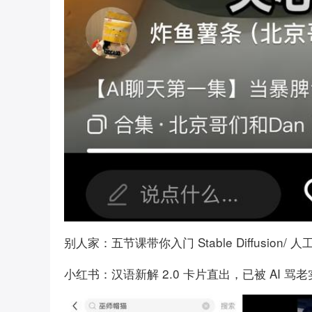
别人家：五节课带你入门 Stable Diffusio
小红书：汉语新解 2.0 卡片直出，已被 AI 骂