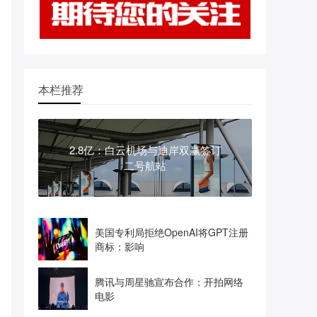
本栏推荐
2.8亿：白云机场与迪岸双赢签订
二号航站
美国专利局拒绝OpenAI将GPT注册
商标：影响
腾讯与周星驰宣布合作：开拍网络
电影