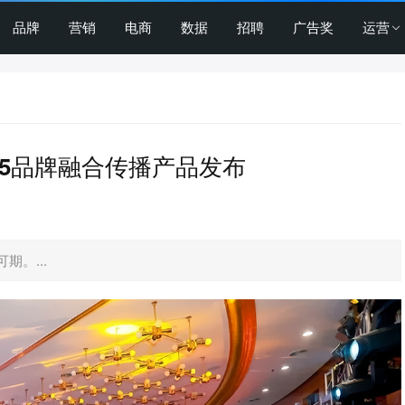
品牌
营销
电商
数据
招聘
广告奖
运营
25品牌融合传播产品发布
。...