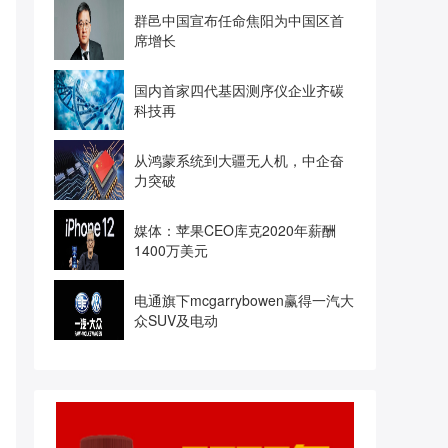
群邑中国宣布任命焦阳为中国区首
席增长
国内首家四代基因测序仪企业齐碳
科技再
从鸿蒙系统到大疆无人机，中企奋
力突破
媒体：苹果CEO库克2020年薪酬
1400万美元
电通旗下mcgarrybowen赢得一汽大
众SUV及电动