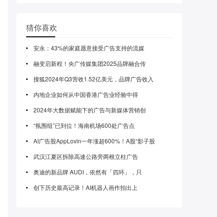
猜你喜欢
安永：43%的家庭愿意接受广告支持的流媒
融变启新程！央广传媒集团2025品牌融合传
搜狐2024年Q3营收1.52亿美元，品牌广告收入
内地企业如何从中国香港广告业经验中得
2024年大数据赋能下的广告与新媒体营销创
“氛围组”已到位！海南机场600处广告点
AI广告股AppLovin一年涨超600%！A股“影子股
武汉江夏区拆除高速公路旁两根立柱广告
奥迪的新品牌 AUDI，依然有「四环」，只
创下历史最高记录！AI机器人画作拍出上