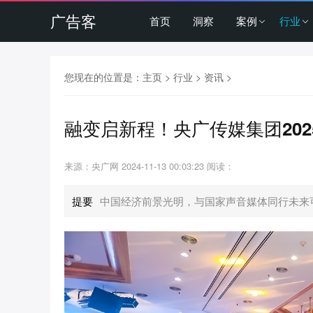
广告客
首页
洞察
案例
行业
您现在的位置是：
主页
>
行业
>
资讯
>
融变启新程！央广传媒集团20
来源：央广网
2024-11-13 00:03:23
阅读：
提要
中国经济前景光明，与国家声音媒体同行未来可期