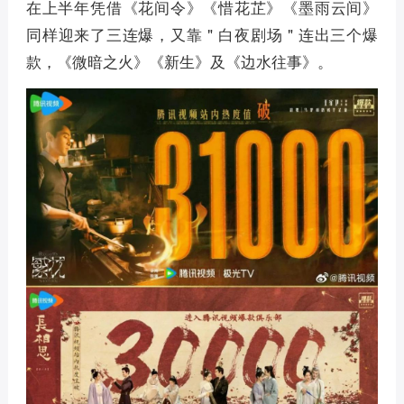
在上半年凭借《花间令》《惜花芷》《墨雨云间》
同样迎来了三连爆，又靠 " 白夜剧场 " 连出三个爆
款，《微暗之火》《新生》及《边水往事》。