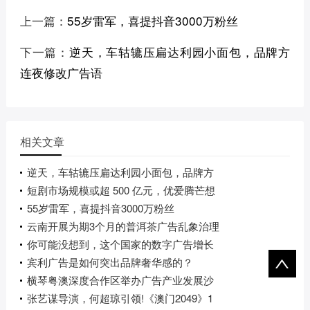
上一篇：
55岁雷军，喜提抖音3000万粉丝
下一篇：
逆天，车轱辘压扁达利园小面包，品牌方
连夜修改广告语
相关文章
逆天，车轱辘压扁达利园小面包，品牌方
短剧市场规模或超 500 亿元，优爱腾芒想
55岁雷军，喜提抖音3000万粉丝
云南开展为期3个月的普洱茶广告乱象治理
你可能没想到，这个国家的数字广告增长
宾利广告是如何突出品牌奢华感的？
横琴粤澳深度合作区举办广告产业发展沙
张艺谋导演，何超琼引领!《澳门2049》1