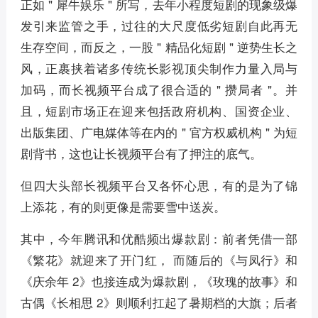
正如 " 犀牛娱乐 " 所写，去年小程度短剧的现象级爆
发引来监管之手，过往的大尺度低劣短剧自此再无
生存空间，而反之，一股 " 精品化短剧 " 逆势生长之
风，正裹挟着诸多传统长影视顶尖制作力量入局与
加码，而长视频平台成了很合适的 " 攒局者 "。并
且，短剧市场正在迎来包括政府机构、国资企业、
出版集团、广电媒体等在内的 " 官方权威机构 " 为短
剧背书，这也让长视频平台有了押注的底气。
但四大头部长视频平台又各怀心思，有的是为了锦
上添花，有的则更像是需要雪中送炭。
其中，今年腾讯和优酷频出爆款剧：前者凭借一部
《繁花》就迎来了开门红， 而随后的《与凤行》和
《庆余年 2》也接连成为爆款剧，《玫瑰的故事》和
古偶《长相思 2》则顺利扛起了暑期档的大旗；后者