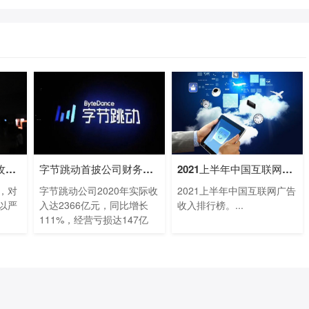
微博：64个账号侮辱攻击袁隆平院士被永
字节跳动首披公司财务情况：去年收入
2021上半年中国互联网广告收入排行榜
，对
字节跳动公司2020年实际收
2021上半年中国互联网广告
以严
入达2366亿元，同比增长
收入排行榜。...
111%，经营亏损达147亿
元。...