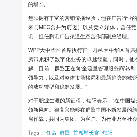
的增长。
焦阳拥有丰富的营销传播经验，他在广告行业
来与MEC合并为蔚迈）以及竞立媒体，曾任竞
讯，担任腾讯广告渠道生态合作部副总经理。
WPP大中华区首席执行官、群邑大中华区首席执行
腾讯累积了数字化业务的卓越经验，同时，他
解。目前，群邑正在向‘全流量管理服务商’转
领导力，以及对整体市场格局和最新趋势的敏
的成功转型和稳健发展。”
对于职业生涯的新征程，焦阳表示：“在中国
领新风向。很高兴能够在群邑中国不断发展的
肩作战，共同为集团、为客户、为行业乃至社会
Tags：
任命
群邑
首席增长官
焦阳