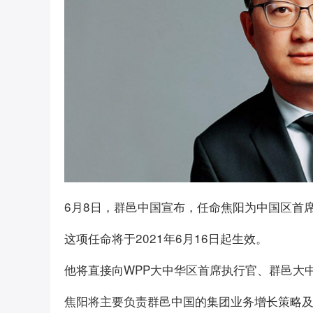
6月8日，
群邑中国宣布，任命焦阳为中国区首
这项任命将于2021年6月16日起生效。
他将直接向WPP大中华区首席执行官、群邑大中华区
焦阳将主要负责群邑中国的集团业务增长策略