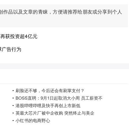
创作品以及文章的青睐，方便请推荐给朋友或分享到个人
再获投资超4亿元
球广告行为
刷脸还不够，今后还会有刷掌支付？
BOSS直聘：9月1日起取消大小周 员工薪资不
港股哔哩哔哩及快手再创上市新低
英最大芯片厂被中企收购 突然终止与美企
小红书的电商野心