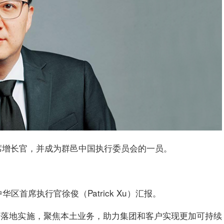
席增长官，并成为群邑中国执行委员会的一员。
首席执行官徐俊（Patrick Xu）汇报。
及落地实施，聚焦本土业务，助力集团和客户实现更加可持续