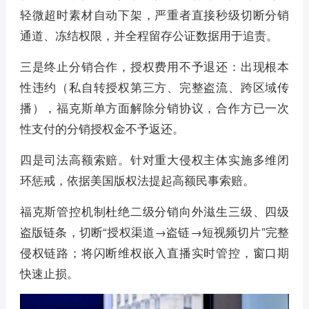
轻微超时素材自动下架，严重者直接秒级切断分销
通道、冻结权限，并全程留存公证数据用于追责。
三是终止分销合作，授权费用不予退还：出现根本
性违约（私自转授权第三方、完整盗流、跨区域传
播），福克斯单方面解除分销协议，合作方已一次
性支付的分销授权金不予返还。
四是司法高额索赔。针对重大侵权主体实施多维闭
环惩戒，依据美国版权法提起高额民事索赔。
福克斯管控机制杜绝二级分销向外滋生三级、四级
盗版链条，切断“授权渠道→盗链→短视频切片”完整
侵权链路；将闪断维权嵌入直播实时管控，窗口期
快速止损。