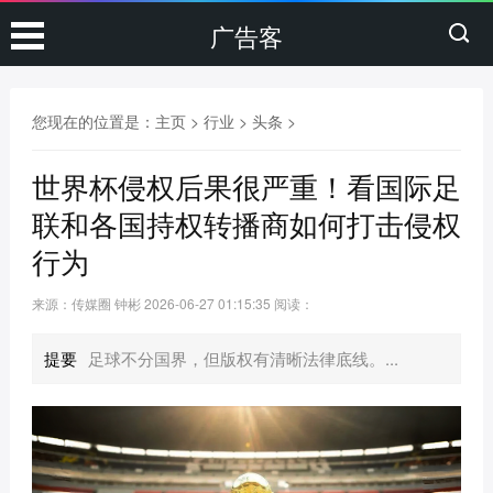
广告客
您现在的位置是：
主页
>
行业
>
头条
>
世界杯侵权后果很严重！看国际足
联和各国持权转播商如何打击侵权
行为
来源：传媒圈 钟彬
2026-06-27 01:15:35
阅读：
提要
足球不分国界，但版权有清晰法律底线。...