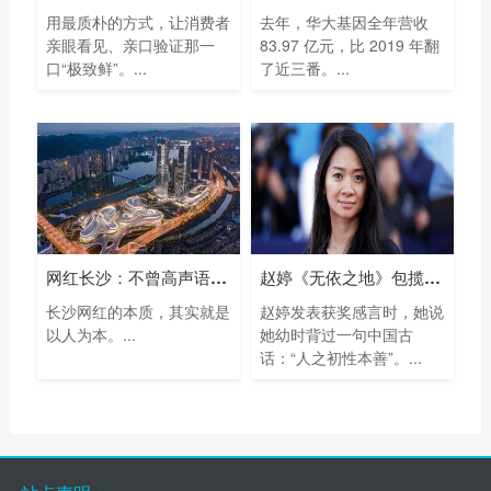
用最质朴的方式，让消费者
去年，华大基因全年营收
亲眼看见、亲口验证那一
83.97 亿元，比 2019 年翻
口“极致鲜”。...
了近三番。...
网红长沙：不曾高声语，已惊天下人！
赵婷《无依之地》包揽93届奥斯卡最佳导
长沙网红的本质，其实就是
赵婷发表获奖感言时，她说
以人为本。...
她幼时背过一句中国古
话：“人之初性本善”。...