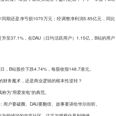
同期还是净亏损1070万元；经调整净利润5.85亿元，同比
至37.1%，在DAU（日均活跃用户）1.15亿，B站的用户
B站股价下跌4.74%，每股收报148.7港元。
的财务魔术，还是商业逻辑的根本性逆转？
戏称为“用爱发电”的典范。
：用户要破圈、DAU要翻倍、故事要讲给华尔街听。
态为护城河的内容社区，注定与规模化盈利绝缘。