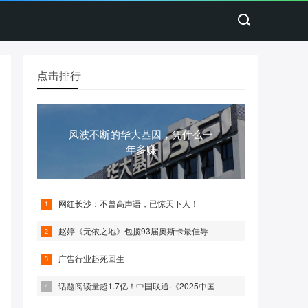
点击排行
风波不断的华大基因，凭什么一
年多赚
网红长沙：不曾高声语，已惊天下人！
赵婷《无依之地》包揽93届奥斯卡最佳导
广告行业起死回生
话题阅读量超1.7亿！中国联通·《2025中国