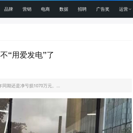
品牌
营销
电商
数据
招聘
广告奖
运营
不“用爱发电”了
期还是净亏损1070万元。...