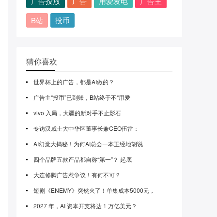
广告投放
广告
用爱发电
广告主
B站
投币
猜你喜欢
世界杯上的广告，都是AI做的？
广告主“投币”已到账，B站终于不“用爱
vivo 入局，大疆的新对手不止影石
专访汉威士大中华区董事长兼CEO伍雷：
AI幻觉大揭秘！为何AI总会一本正经地胡说
四个品牌五款产品都自称“第一”？ 起底
大连修脚广告惹争议！有何不可？
短剧《ENEMY》突然火了！单集成本5000元，
2027 年，AI 资本开支将达 1 万亿美元？