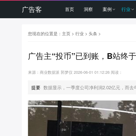
广告客
首页
洞察
案例
行业
您现在的位置是：
主页
>
行业
>
头条
>
广告主“投币”已到账，B站终于
来源：商业数据派 郭梦仪
2026-06-01 01:12:26
阅读：
提要
数据显示，一季度公司净利润2.02亿元，而去年同