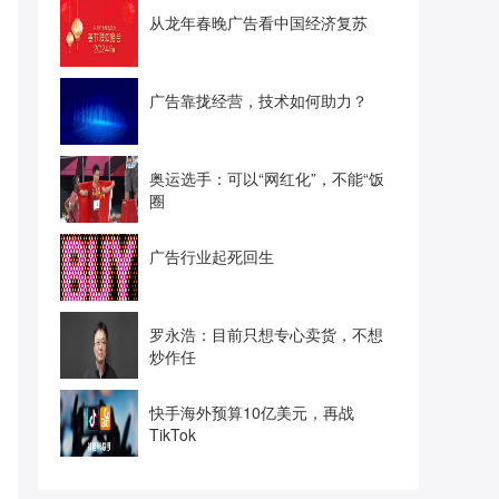
从龙年春晚广告看中国经济复苏
广告靠拢经营，技术如何助力？
奥运选手：可以“网红化”，不能“饭
圈
广告行业起死回生
罗永浩：目前只想专心卖货，不想
炒作任
快手海外预算10亿美元，再战
TikTok