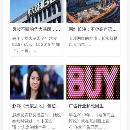
风波不断的华大基因，凭什么一年多赚
网红长沙：不曾高声语，已惊天下人！
去年，华大基因全年营收
长沙网红的本质，其实就是
83.97 亿元，比 2019 年翻
以人为本。...
了近三番。...
赵婷《无依之地》包揽93届奥斯卡最佳导
广告行业起死回生
赵婷发表获奖感言时，她说
早在2013年，《哈佛商业
她幼时背过一句中国古
评论》就在其封面上宣
话：“人之初性本善”。...
布“传统广告已死”。...