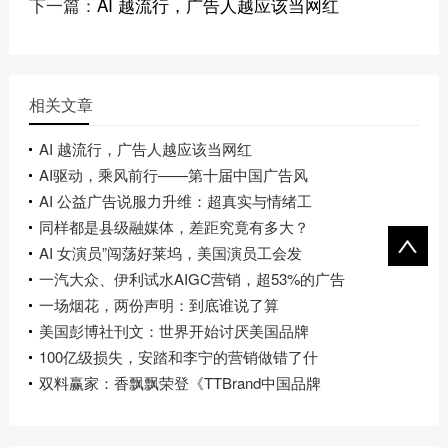
下一篇：
AI 越流行，广告人越应该当网红
相关文章
AI 越流行，广告人越应该当网红
AI驱动，乘风前行——第十届中国广告风
AI 公益广告说服力升维：超真实与情绪工
同样都是县级融媒体，差距究竟有多大？
AI 女演员”闯荡好莱坞，美国演员工会发
一汽大众、伊利试水AIGC营销，超53%的广告
一场烟花，两份声明：到底谁说了算
美国彭博社刊文：世界开始讨厌美国品牌
100亿级损失，安踏和李宁的营销做错了什
双料赢家：香飘飘荣登《TTBrand中国品牌