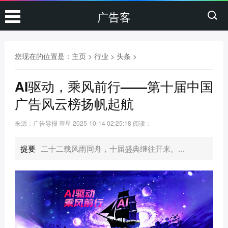
广告客
您现在的位置是：
主页
>
行业
>
头条
>
AI驱动，乘风前行——第十届中国
广告风云榜扬帆起航
来源：广告导报 壹星
2025-10-14 02:25:18
阅读：
提要
二十二载风雨同舟，十届盛典继往开来。...