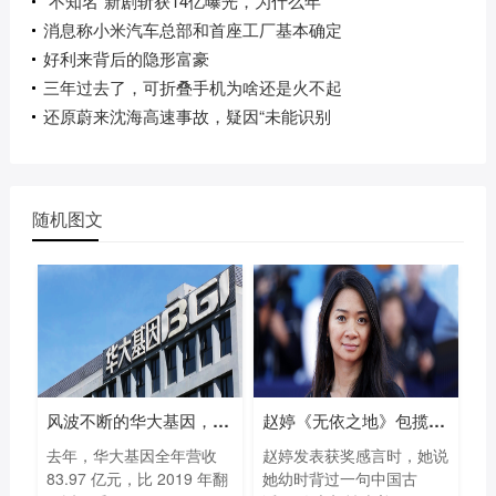
“不知名”新剧斩获14亿曝光，为什么年
消息称小米汽车总部和首座工厂基本确定
好利来背后的隐形富豪
三年过去了，可折叠手机为啥还是火不起
还原蔚来沈海高速事故，疑因“未能识别
随机图文
风波不断的华大基因，凭什么一年多赚
赵婷《无依之地》包揽93届奥斯卡最佳导
去年，华大基因全年营收
赵婷发表获奖感言时，她说
83.97 亿元，比 2019 年翻
她幼时背过一句中国古