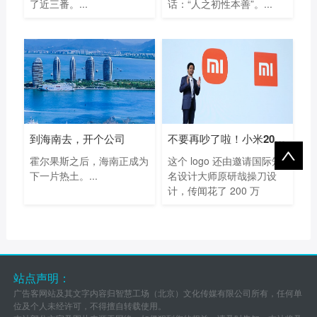
了近三番。...
话：“人之初性本善”。...
到海南去，开个公司
不要再吵了啦！小米200万做的新Logo已经很
霍尔果斯之后，海南正成为
这个 logo 还由邀请国际知
下一片热土。...
名设计大师原研哉操刀设
计，传闻花了 200 万
元。...
站点声明：
广告客网站及其文字内容归智慧工场（北京）文化传媒有限公司所有，任何单
位及个人未经许可，不得擅自转载使用。