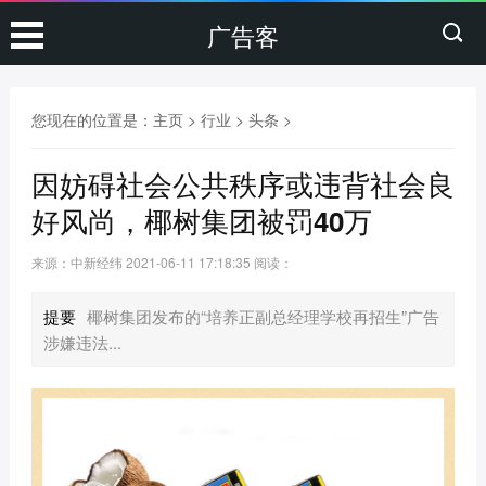
广告客
您现在的位置是：
主页
>
行业
>
头条
>
因妨碍社会公共秩序或违背社会良
好风尚，椰树集团被罚40万
来源：中新经纬
2021-06-11 17:18:35
阅读：
提要
椰树集团发布的“培养正副总经理学校再招生”广告
涉嫌违法...