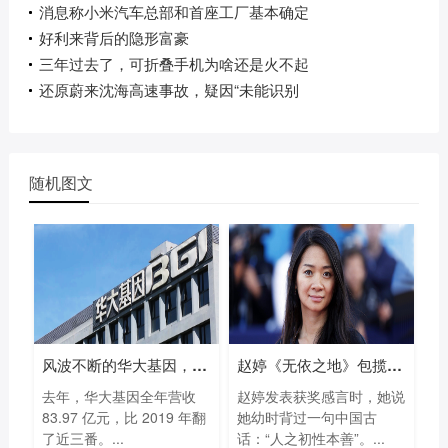
消息称小米汽车总部和首座工厂基本确定
好利来背后的隐形富豪
三年过去了，可折叠手机为啥还是火不起
还原蔚来沈海高速事故，疑因“未能识别
随机图文
风波不断的华大基因，凭什么一年多赚
赵婷《无依之地》包揽93届奥斯卡最佳导
去年，华大基因全年营收
赵婷发表获奖感言时，她说
83.97 亿元，比 2019 年翻
她幼时背过一句中国古
了近三番。...
话：“人之初性本善”。...