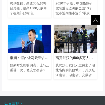
腾讯微视，高达30亿的补
2020年伊始，中国指数研
贴总额，最高1500元的单
究院重点监测的全国13个
个视频补贴标准。...
城市近期楼市近乎“零成
交”！...
秦朔：假如让马云重讲一次蚂蚁
离开武汉的500多万人都去了哪里？大数据
如果时光能够倒流，让马云
从武汉出发的人主要去了湖
重讲一次，他该怎么讲？...
北省内的其他城市，其次是
河南省、湖南省、安徽省...
站点声明：