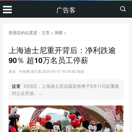
广告客
您现在的位置是：
主页
>
洞察
>
上海迪士尼重开背后：净利跌逾
90％ 超10万名员工停薪
来源：中新网 谢艺观
2020-05-07 00:36:42
阅读：
提要
5月6日，上海迪士尼乐园宣布将于5月11日起重新
对公众开放。...