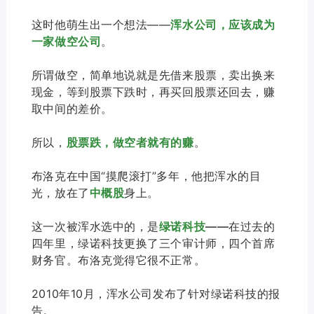
这时他萌生出一个想法——
浑水公司，应该成为
一家
做空公司
。
所谓做空，简单地说就是先借来股票，卖出换来
现金，等到股票下跌时，再买回股票还回去，赚
取中间的差价。
所以，
股票跌，做空者就有的赚
。
布洛克在中国“摸爬滚打”多年，他把浑水的目
光，放在了
中概股
身上。
这一次被浑水选中的，是
绿诺科技
——
在过去的
四年里，绿诺科技更换了三个审计师，四个首席
财务官。布洛克觉得它很不正常。
2010年10月，浑水公司发布了针对绿诺科技的报
告。