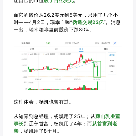
让自己的市值
破了百亿美元
。
而它的股价从26.2美元到5美元，只用了几个小
时——4月2日，瑞幸自曝“
伪造交易22亿
”。消息
一出，瑞幸咖啡盘前股价下跌80%。
这种体会，杨凯也曾有过。
从知青到总经理，杨凯用了25年；从
辉山乳业董
事长
到辽宁首富，杨凯用了4年；而
从首富到老
赖
，杨凯用了8个月。