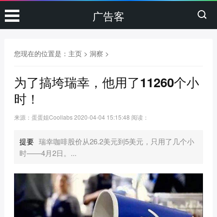
广告客
您现在的位置是：
主页
>
洞察
>
为了搞垮瑞幸，他用了11260个小
时！
来源：蛋蛋姐Coollabs
2020-04-04 15:15:48
阅读：
提要
瑞幸咖啡股价从26.2美元到5美元，只用了几个小
时——4月2日。...