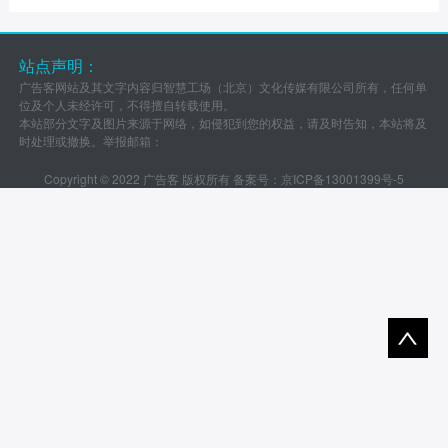
站点声明：
广告客网站及其文字内容归智慧工场（北京）文化传媒有限公司所有，任何单
位及个人未经许可，不得擅自转载使用。
本站部分文字及图片来源于网络，如侵犯到您的权益，请及时告知，本站将及
时处理或撤换。举报邮箱：
Copyright © 2022 广告客 版权所有 备案号：
京ICP备13001399号-5