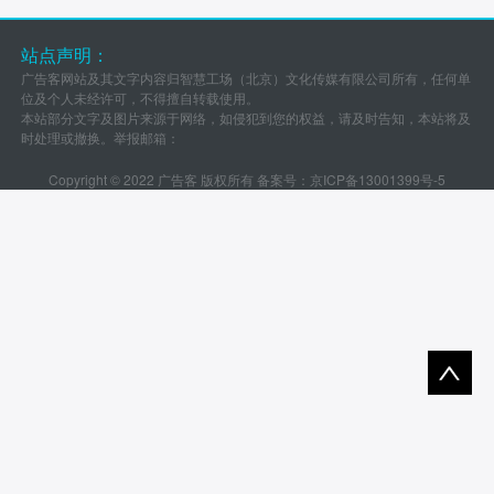
站点声明：
广告客网站及其文字内容归智慧工场（北京）文化传媒有限公司所有，任何单
位及个人未经许可，不得擅自转载使用。
本站部分文字及图片来源于网络，如侵犯到您的权益，请及时告知，本站将及
时处理或撤换。举报邮箱：
Copyright © 2022 广告客 版权所有 备案号：
京ICP备13001399号-5