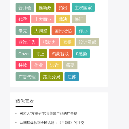
普拜会
推新政
拍出
主权国家
代孕
十大商业
裁决
修订
夸克
大调整
国民记忆
停办
欺诈广告
强助力
喜提
设计灵感
Coze
盯上
鸿蒙智联
0感染
持续
作业
涉诈
需要
广告代理
路北分局
江苏
猜你喜欢
AI艺人“方桃子”代言美瞳产品的广告视
从圈层爆款到全民话题：《半熟5》的社交