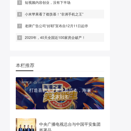
短视频内容创业，没有下半场
小米苹果看了都羡慕！“非洲手机之王”
老牌广告公司“好耶”宣布自12月11日起停
2020年，40天全国近100家房企破产！
本栏推荐
打造喜剧人才孵化新范本，海澜
之家冠名
中央广播电视总台与中国平安集团
签署品