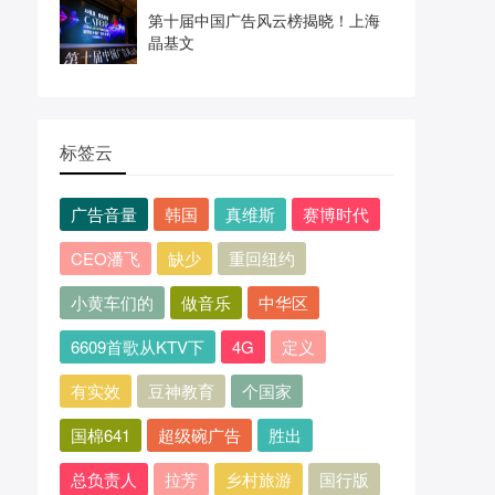
第十届中国广告风云榜揭晓！上海
晶基文
标签云
广告音量
韩国
真维斯
赛博时代
CEO潘飞
缺少
重回纽约
小黄车们的
做音乐
中华区
6609首歌从KTV下
4G
定义
有实效
豆神教育
个国家
国棉641
超级碗广告
胜出
总负责人
拉芳
乡村旅游
国行版