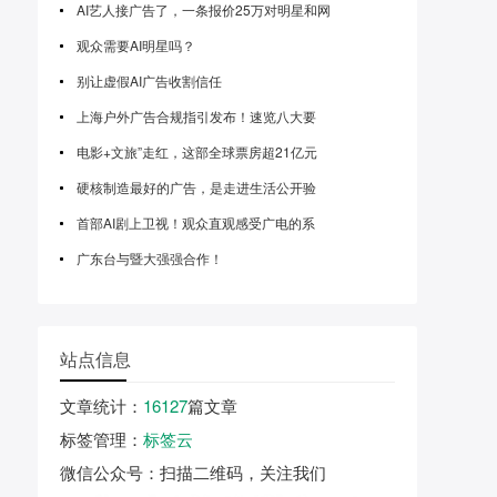
AI艺人接广告了，一条报价25万对明星和网
观众需要AI明星吗？
别让虚假AI广告收割信任
上海户外广告合规指引发布！速览八大要
电影+文旅”走红，这部全球票房超21亿元
硬核制造最好的广告，是走进生活公开验
首部AI剧上卫视！观众直观感受广电的系
广东台与暨大强强合作！
站点信息
文章统计
：
16127
篇文章
标签管理
：
标签云
微信公众号
：扫描二维码，关注我们