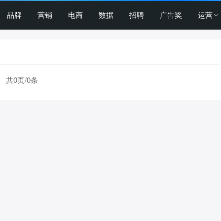
品牌
营销
电商
数据
招聘
广告奖
运营
共0页/0条