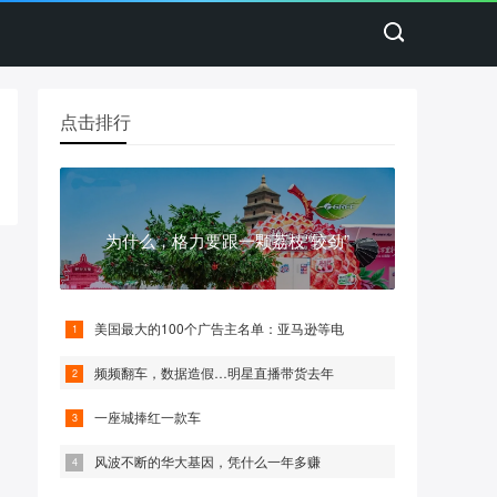
点击排行
为什么，格力要跟一颗荔枝“较劲”
美国最大的100个广告主名单：亚马逊等电
频频翻车，数据造假…明星直播带货去年
一座城捧红一款车
风波不断的华大基因，凭什么一年多赚