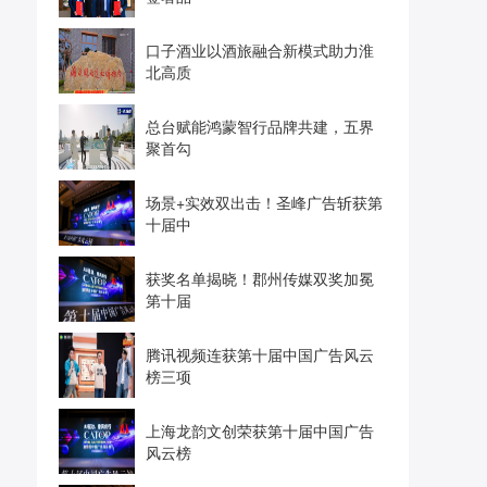
口子酒业以酒旅融合新模式助力淮
北高质
总台赋能鸿蒙智行品牌共建，五界
聚首勾
场景+实效双出击！圣峰广告斩获第
十届中
获奖名单揭晓！郡州传媒双奖加冕
第十届
腾讯视频连获第十届中国广告风云
榜三项
上海龙韵文创荣获第十届中国广告
风云榜