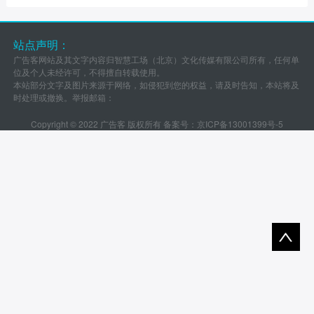
站点声明：
广告客网站及其文字内容归智慧工场（北京）文化传媒有限公司所有，任何单
位及个人未经许可，不得擅自转载使用。
本站部分文字及图片来源于网络，如侵犯到您的权益，请及时告知，本站将及
时处理或撤换。举报邮箱：
Copyright © 2022 广告客 版权所有 备案号：
京ICP备13001399号-5