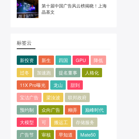
第十届中国广告风云榜揭晓！上海
晶基文
标签云
新投资
新生
四国
GPU
降低
过冬
加速跑
提名董事
人格化
11X Pro曝光
龙山
甜到
宝洁广告
梁汝波
联邦政府
预约制
众向广告
糊弄
巅峰时代
大模型
可
搬运工
存储服务
广告节
审核
早知道
Mate50