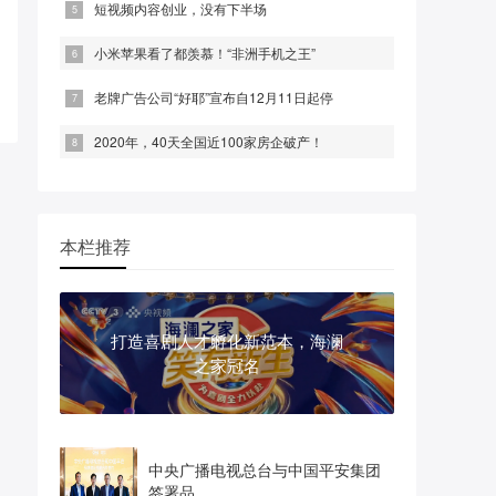
短视频内容创业，没有下半场
小米苹果看了都羡慕！“非洲手机之王”
老牌广告公司“好耶”宣布自12月11日起停
2020年，40天全国近100家房企破产！
本栏推荐
打造喜剧人才孵化新范本，海澜
之家冠名
中央广播电视总台与中国平安集团
签署品