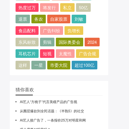
热度过万
将发行
私立
50亿
退票
务农
自家股票
刘敏
食品配料
广告纠纷
负增长
东风标致
剪辑
国际奥委会
2024
耳机芯片
短视
太魔性
广告合规
这样
一星
市委大院
超过100亿
猜你喜欢
AI艺人“方桃子”代言美瞳产品的广告视
从圈层爆款到全民话题：《半熟5》的社交
AI艺人接广告了，一条报价25万对明星和网