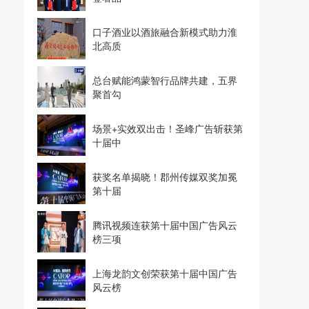
口子酒业以酒旅融合新模式助力淮
北高质
总台赋能鸿蒙智行品牌共建，五界
聚首勾
场景+实效双出击！圣峰广告斩获第
十届中
获奖名单揭晓！郡州传媒双奖加冕
第十届
腾讯视频连获第十届中国广告风云
榜三项
上海龙韵文创荣获第十届中国广告
风云榜