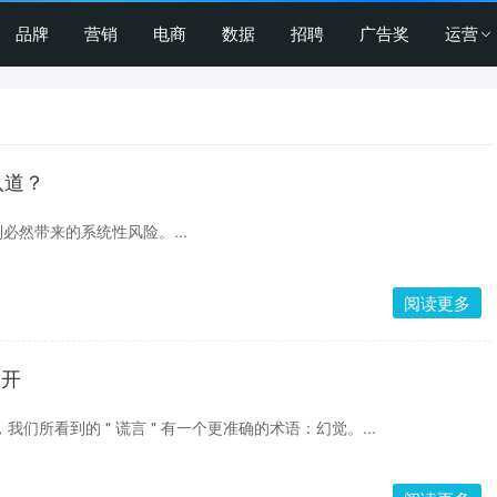
品牌
营销
电商
数据
招聘
广告奖
运营
八道？
必然带来的系统性风险。...
阅读更多
揭开
我们所看到的 " 谎言 " 有一个更准确的术语：幻觉。...