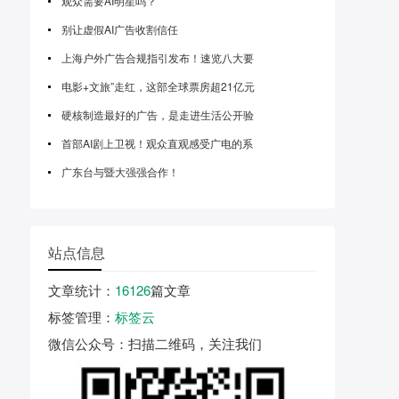
观众需要AI明星吗？
别让虚假AI广告收割信任
上海户外广告合规指引发布！速览八大要
电影+文旅”走红，这部全球票房超21亿元
硬核制造最好的广告，是走进生活公开验
首部AI剧上卫视！观众直观感受广电的系
广东台与暨大强强合作！
站点信息
文章统计
：
16126
篇文章
标签管理
：
标签云
微信公众号
：扫描二维码，关注我们