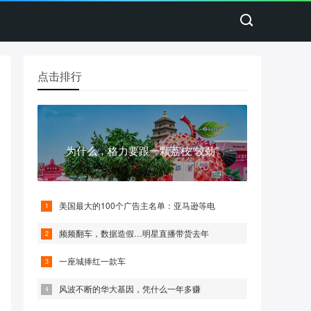
点击排行
为什么，格力要跟一颗荔枝“较劲”
美国最大的100个广告主名单：亚马逊等电
频频翻车，数据造假…明星直播带货去年
一座城捧红一款车
风波不断的华大基因，凭什么一年多赚