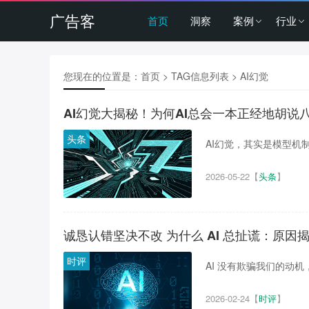
广告客
首页
洞察
案例
行业
您现在的位置是：
首页
> TAG信息列表 > AI幻觉
AI幻觉大揭秘！为何AI总会一本正经地胡说
头条
AI幻觉，其实是模型机制
2026-05-22
【
头条
】
诚恳认错坚决不改 为什么 AI 总扯谎：原因
时评
AI 没有欺骗我们的动机，
2026-02-24
【
时评
】