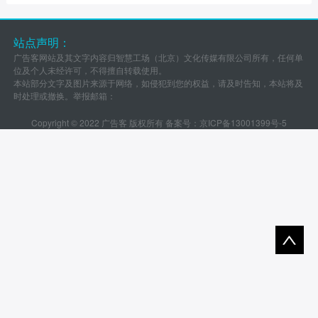
站点声明：
广告客网站及其文字内容归智慧工场（北京）文化传媒有限公司所有，任何单
位及个人未经许可，不得擅自转载使用。
本站部分文字及图片来源于网络，如侵犯到您的权益，请及时告知，本站将及
时处理或撤换。举报邮箱：
Copyright © 2022 广告客 版权所有 备案号：
京ICP备13001399号-5