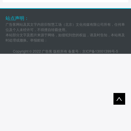
站点声明：
广告客网站及其文字内容归智慧工场（北京）文化传媒有限公司所有，任何单
位及个人未经许可，不得擅自转载使用。
本站部分文字及图片来源于网络，如侵犯到您的权益，请及时告知，本站将及
时处理或撤换。举报邮箱：
Copyright © 2022 广告客 版权所有 备案号：
京ICP备13001399号-5