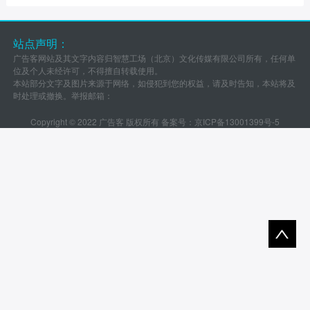
站点声明：
广告客网站及其文字内容归智慧工场（北京）文化传媒有限公司所有，任何单
位及个人未经许可，不得擅自转载使用。
本站部分文字及图片来源于网络，如侵犯到您的权益，请及时告知，本站将及
时处理或撤换。举报邮箱：
Copyright © 2022 广告客 版权所有 备案号：
京ICP备13001399号-5