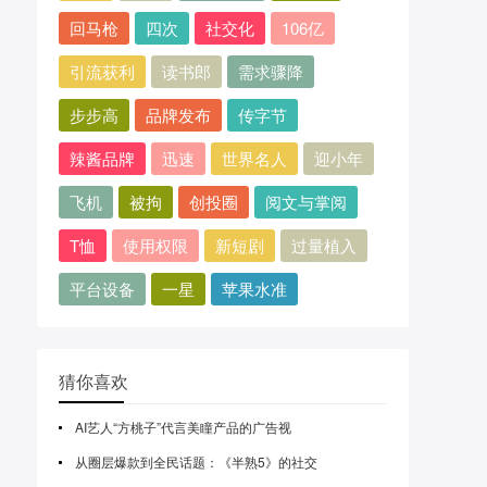
回马枪
四次
社交化
106亿
引流获利
读书郎
需求骤降
步步高
品牌发布
传字节
辣酱品牌
迅速
世界名人
迎小年
飞机
被拘
创投圈
阅文与掌阅
T恤
使用权限
新短剧
过量植入
平台设备
一星
苹果水准
猜你喜欢
AI艺人“方桃子”代言美瞳产品的广告视
从圈层爆款到全民话题：《半熟5》的社交