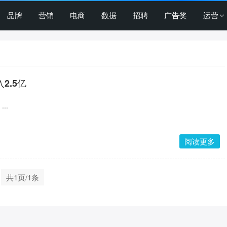
品牌
营销
电商
数据
招聘
广告奖
运营
2.5亿
..
阅读更多
共1页/1条