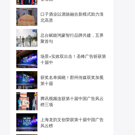
口子酒业以酒旅融合新模式助力淮
北高质
总台赋能鸿蒙智行品牌共建，五界
聚首勾
场景+实效双出击！圣峰广告斩获第
十届中
获奖名单揭晓！郡州传媒双奖加冕
第十届
腾讯视频连获第十届中国广告风云
榜三项
上海龙韵文创荣获第十届中国广告
风云榜