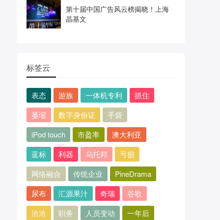
第十届中国广告风云榜揭晓！上海
晶基文
标签云
表态
游族
一体机专利
抓住
萎缩
数字身份证
手袋
iPod touch
市盈率
澳大利亚
蓝标
利器
乌托邦
亏损
网络融合
传统企业
PineDrama
尿布
汇源果汁
奇瑞
谷歌
洽洽
职务
人员变动
一年后