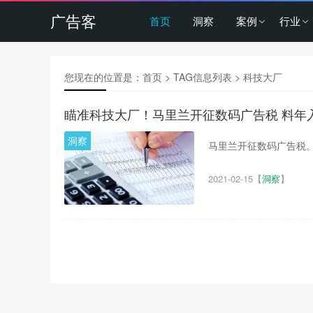
广告客
首页
洞察
案例
行业
您现在的位置是：
首页
> TAG信息列表 > 科技大厂
瞄准科技大厂！马里兰开征数码广告税 料年入
洞察
马里兰开征数码广告税。.
2021-02-15
【
洞察
】