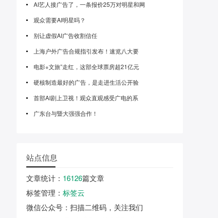
AI艺人接广告了，一条报价25万对明星和网
观众需要AI明星吗？
别让虚假AI广告收割信任
上海户外广告合规指引发布！速览八大要
电影+文旅”走红，这部全球票房超21亿元
硬核制造最好的广告，是走进生活公开验
首部AI剧上卫视！观众直观感受广电的系
广东台与暨大强强合作！
站点信息
文章统计
：
16126
篇文章
标签管理
：
标签云
微信公众号
：扫描二维码，关注我们