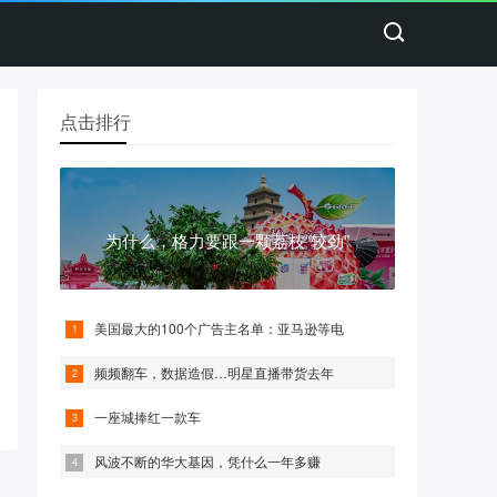
点击排行
为什么，格力要跟一颗荔枝“较劲”
美国最大的100个广告主名单：亚马逊等电
频频翻车，数据造假…明星直播带货去年
一座城捧红一款车
风波不断的华大基因，凭什么一年多赚