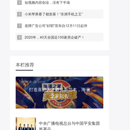
短视频内容创业，没有下半场
小米苹果看了都羡慕！“非洲手机之王”
老牌广告公司“好耶”宣布自12月11日起停
2020年，40天全国近100家房企破产！
本栏推荐
打造喜剧人才孵化新范本，海澜
之家冠名
中央广播电视总台与中国平安集团
签署品