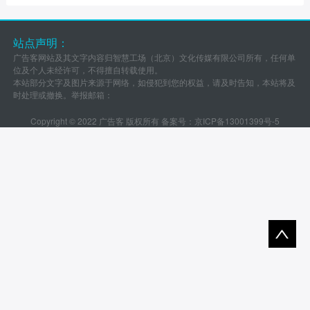
站点声明：
广告客网站及其文字内容归智慧工场（北京）文化传媒有限公司所有，任何单
位及个人未经许可，不得擅自转载使用。
本站部分文字及图片来源于网络，如侵犯到您的权益，请及时告知，本站将及
时处理或撤换。举报邮箱：
Copyright © 2022 广告客 版权所有 备案号：
京ICP备13001399号-5